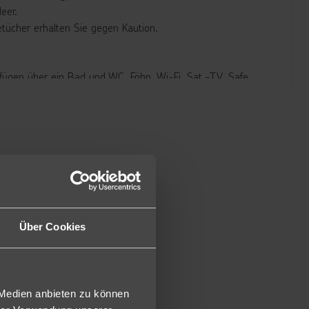
eer.
tücher erhalten Sie gegen Kaution.
fügen über ein Bad und WC, Föhn, Wi-Fi, Sat.-TV, Safe,
icht gefüllt) und Balkon oder Terrasse (D/DA).
chbar (DMS/AMS/DM/DMA). Jeweils auch zur Alleinbenutzung
 einer Sitzecke und mit 42 m² deutlich geräumiger.
er sind die Superior Zimmer mit 28qm etwas geräumiger
eis auch mit Meerblick buchbar (DMU/MSA).
ings bestehen die Familienzimmer aus zwei separaten
 buchbar (F2M/FA2).
Über Cookies
öhn, Wi-Fi, Sat.-TV, Safe, Klimaanlage (15.06-15.09),
ck. Besonders hevorzuheben ist die Priority Location auf der
it) und 10% auf alle Behandlungen im Thalasso Center
 Medien anbieten zu können
 Hier ist allerdings zusätzlich eine 20 Minuten Massage,