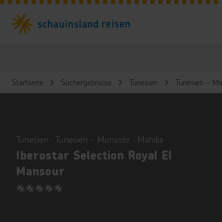
Startseite
Suchergebnisse
Tunesien
Tunesien - Mo
ious
Tunesien ∙ Tunesien - Monastir ∙ Mahdia
Iberostar Selection Royal El
Mansour
5