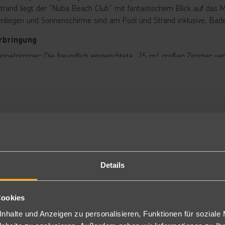
trand liegt der "Nuba Beach Club" mit fantastischem Blick auf das M
nliegen und Sonnenschirme sind am Pool und Strand inklusive. Bade
rbringung
ppelzimmer: Die freundlich eingerichtete, 25 m² großen Zimmer ver
imaanlage (15.06-15.09)/Heizung (15.12-15.03), Telefon, Minibar (n
hlweise auch mit seitlichem Meerblick oder direktem Meerblick bu
uchbar (DE/DEA/DES/EIA/DEM/AME).
niorsuite: Gleiche Ausstattung wie die Doppelzimmer, zusätzlich mit
ßerdem mit Meerblick (J2M/JMA).
ppelzimmer Superior: Bei gleicher Ausstattung wie die Doppelzimm
SU/DSI). Auch zur Alleinbenutzung buchbar (DEU/DAE). Gegen Aufpr
milienzimmer: Die Ausstattung gleicht der der Doppelzimmer, allerd
hlafzimmern (DF2/2FC). Gegen Aufpreis sind sie auch mit Meerblick
Details
ppelzimmer Deluxe Meerblick: schauinsland-reisen original:
e freundlich eingerichteten Zimmer verfügen über ein Bad und WC, F
lefon, Minibar (nicht gefüllt) und Balkon oder Terrasse sowie Meerbli
Cookies
 Etage und Aufmerksamkeiten wie Late Check-out (nach Verfügbarke
DM). Auch zur Alleinbenutzung buchbar (D1M).
nhalte und Anzeigen zu personalisieren, Funktionen für soziale
ppelzimmer Wellness: Es handelt sich um die Standard Doppelzimmer.