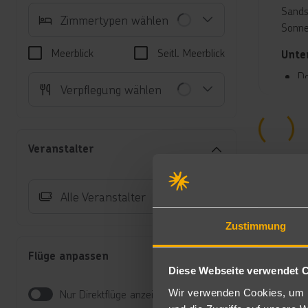
Sands
Zimmertypen wählen
Sonne
Meerblick
Seitl. Meerblick
Unte
Do
Verpflegung wählen
Kl
Wa
b
Ju
Veranstalter
Au
Do
(D
Alle Veranstalter
Fa
Sc
Zustimmung
Do
Di
Flüge anpassen
Te
Diese Webseite verwendet 
5.
(D
Wir verwenden Cookies, um I
Nur Direktflüge anzeigen
Do