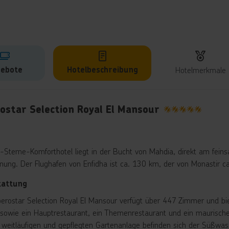
ebote
Hotelbeschreibung
Hotelmerkmale
lbeschreibung
ostar Selection Royal El Mansour
5
-Sterne-Komforthotel liegt in der Bucht von Mahdia, direkt am fein
rnung. Der Flughafen von Enfidha ist ca. 130 km, der von Monastir c
tattung
berostar Selection Royal El Mansour verfügt über 447 Zimmer und bi
 sowie ein Hauptrestaurant, ein Themenrestaurant und ein maurische
r weitläufigen und gepflegten Gartenanlage befinden sich der Süß