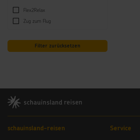
Billar
Flex2Relax
Unte
Zug zum Flug
Anima
Disko
Filter zurücksetzen
Well
Das 1
Halle
Kind
Footer
Kinde
Hotel
Wi-Fi
Kred
Footer navigation
schauinsland-reisen
Service
VISA