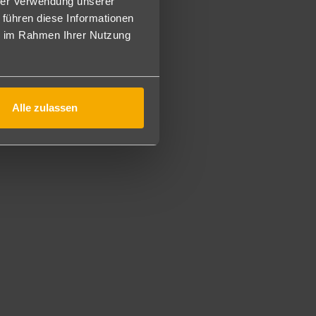
hrer Verwendung unserer
 Spa im Preis inbegriffen (Anwendungen weiterhin gegen
 führen diese Informationen
ie im Rahmen Ihrer Nutzung
ohne Balkon und zur Strassenseite, zu einem speziellen
iche Ausstattung wie die Doppelzimmer, sind jedoch
Alle zulassen
taurant, mittags leichte Mahlzeiten in der Snackbar.
en stehen von 16 bis 18 Uhr zur Verfügung.
r), Fußballplatz, Tischtennis