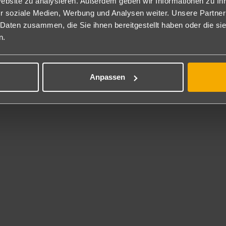
Website zu analysieren. Außerdem geben wir Informationen zu I
wie ein Hamam Erlebnis und Zugang zum Hydrotherapie Bereich des
r soziale Medien, Werbung und Analysen weiter. Unsere Partner
ebühr) (DWE/DWA).
 Daten zusammen, die Sie ihnen bereitgestellt haben oder die s
ch zur Alleinbenutzung buchbar (DW1/EWA).
n.
per Sparzimmer: Gleiche Ausstattung wie die Doppelzimmer, jedoch 
eis sowie ein begrenztes Kontingent (SSZ).
milienzimmer Basic: Die Basic Familienzimmer verfügen über die gle
räumiger (2FA/2FB).
Anpassen
flegung
nclusive
tücks-, Langschläferfrühstück, Mittags- und Abendbuffets im Hauptres
s stehen von 15-17:30 Uhr zur Verfügung und Kaffee, Tee und Kuch
essen im Themenrestaurant 1x pro Aufenthalt (mit Reservierung)
e alkoholische und alkoholfreie Getränke von 9 bis 24 Uhr.
 Inklusive
volleyball, Bogenschießen, Fitnessraum, Tennis (Flutlicht gegen Gebüh
t gegen Gebühr