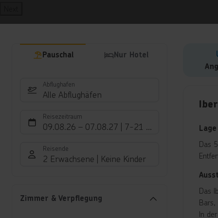
Next
Pauschal
Nur Hotel
Ang
Abflughafen
Hote
Alle Abflughäfen
Iber
Reisezeitraum
09.08.26
–
07.08.27
7-21 Nächte
Lage
Das 5
Reisende
Entfe
2 Erwachsene
Keine Kinder
Auss
Das I
Zimmer & Verpflegung
Bars,
In de