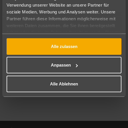
Verwendung unserer Website an unsere Partner für
soziale Medien, Werbung und Analysen weiter. Unsere
Abflughafen
Partner führen diese Informationen möglicherweise mit
Alle Abflughäfen
weiteren Daten zusammen, die Sie ihnen bereitgestellt
Reisezeitraum
haben oder die sie im Rahmen Ihrer Nutzung der Dienste
10.08.26
–
08.08.27
7-21 Nächte
gesammelt haben.
Alle zulassen
Reisende
2 Erwachsene
Keine Kinder
Anpassen
Mehr Filter anzeigen
Alle Ablehnen
Footer