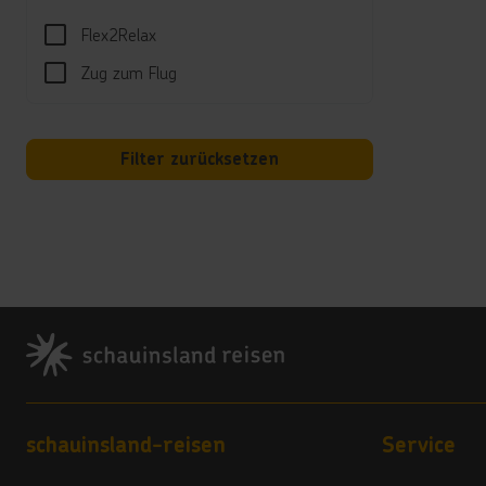
Flex2Relax
All I
Zug zum Flug
Alle M
Buffet
Frühs
Mitta
Filter zurücksetzen
Eis: 
Nachm
Abend
Pool-
geöff
360º 
Footer
geöff
Sport
Fitnes
Footer navigation
schauinsland-reisen
Service
Spor