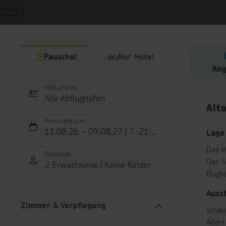
Next
Pauschal
Nur Hotel
Ang
Abflughafen
Hote
Alle Abflughäfen
Alto
Reisezeitraum
11.08.26
–
09.08.27
7-21 Nächte
Lage
Das H
Reisende
Das S
2 Erwachsene
Keine Kinder
Flugh
Auss
Zimmer & Verpflegung
schau
Atlan