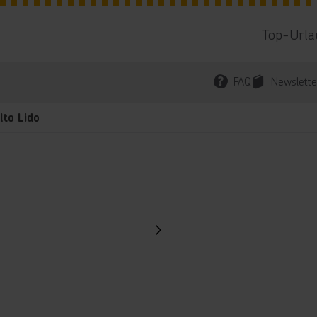
Top-Urla
FAQ
Newslette
lto Lido