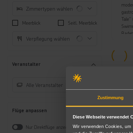
moder
Zimmertypen wählen
gastr
Tale"
Meerblick
Seitl. Meerblick
Swimm
Badet
Verpflegung wählen
Unte
Do
ve
Veranstalter
Ge
Au
be
Alle Veranstalter
Do
be
Zustimmung
An
(j
Flüge anpassen
Au
Diese Webseite verwendet 
Do
Au
Wir verwenden Cookies, um I
Nur Direktflüge anzeigen
An