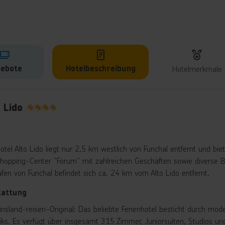
ebote
Hotelbeschreibung
Hotelmerkmale
lbeschreibung
 Lido
4
otel Alto Lido liegt nur 2,5 km westlich von Funchal entfernt und bie
hopping-Center "Forum" mit zahlreichen Geschäften sowie diverse Ba
afen von Funchal befindet sich ca. 24 km vom Alto Lido entfernt.
tattung
insland-reisen-Original: Das beliebte Ferienhotel besticht durch m
tiks. Es verfügt über insgesamt 315 Zimmer, Juniorsuiten, Studios u