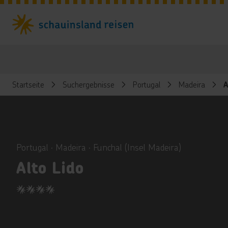
Startseite
Suchergebnisse
Portugal
Madeira
A
ious
Portugal ∙ Madeira ∙ Funchal (Insel Madeira)
Alto Lido
4