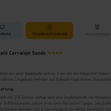
ebote
Hotelbeschreibung
Hotelmerkmale
lbeschreibung
eló Corralejo Sands
4
eter von einer Badebucht und ca. 3 km von den bekannten Dünen vo
r näheren Umgebung befinden sich Einkaufsmöglichkeiten, Restaurant
tattung
otel mit 156 Zimmer verfügt über eine Empfangshalle mit Rezeption 
ein Buffetrestaurant und ein À-la-carte-Restaurant (gegen Gebühr/Re
ßenbereich befinden sich 1 Swimmingpool (im Winter beheizbar) und