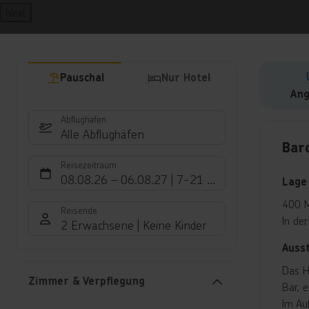
Next
Pauschal
Nur Hotel
Ang
Abflughafen
Hote
Alle Abflughäfen
Barc
Reisezeitraum
08.08.26
–
06.08.27
7-21 Nächte
Lage
400 M
Reisende
In de
2 Erwachsene
Keine Kinder
Auss
Das H
Zimmer & Verpflegung
Bar, 
Im Au