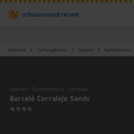
Startseite
Suchergebnisse
Spanien
Fuerteventura
ious
Spanien ∙ Fuerteventura ∙ Corralejo
Barceló Corralejo Sands
4