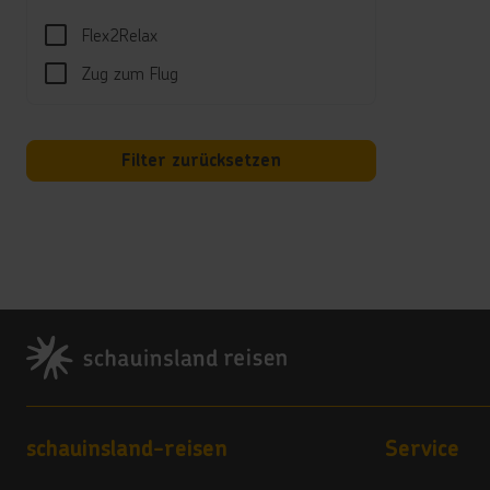
Kind
Flex2Relax
Mini-
Zug zum Flug
Hotel
Poolh
Filter zurücksetzen
Land
4 Ste
Vera
4
Footer
Hote
Hausti
***
C/La 
Footer navigation
35660
schauinsland-reisen
Service
La Ol