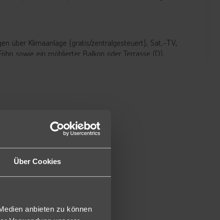
n über Klimaanlage (gratis/zentralgesteuert), Sat.-TV,
öhn sowie ein möblierter Balkon oder Terrasse (D).
h geräumiger (ca. 33 m²) zusätzlich mit Schlafgelegenheit
immer Deluxe zusätzlich mit einer Hydromassagewanne
ca. 44 m²) und zusätzlich mit separaten Wohnbereich mit
Über Cookies
nd mehrmals wöchentlich Themenabende.
t Show-Cooking und mehrmals wöchentlich Themenabende.
 Medien anbieten zu können