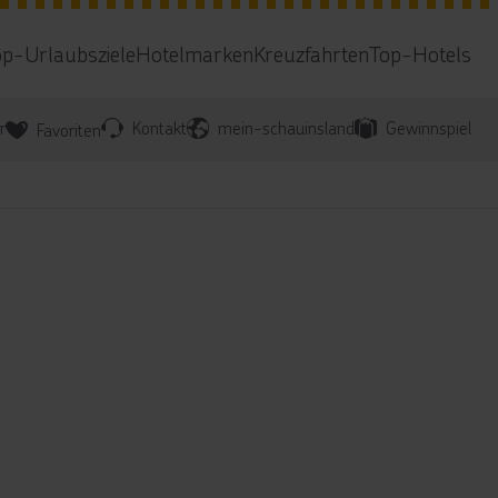
op-Urlaubsziele
Hotelmarken
Kreuzfahrten
Top-Hotels
r
Kontakt
mein-schauinsland
Gewinnspiel
Favoriten