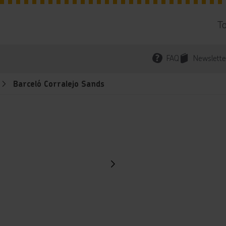
T
FAQ
Newslette
Barceló Corralejo Sands