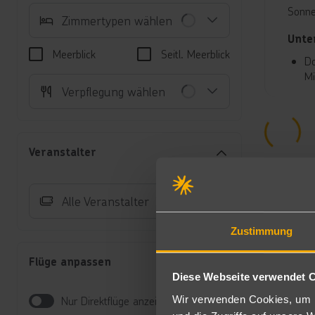
Sonne
Zimmertypen wählen
Unte
Meerblick
Seitl. Meerblick
Do
Mi
Verpflegung wählen
Au
Do
fü
Do
Veranstalter
(
Su
Sc
Alle Veranstalter
Im
Halb
Zustimmung
Frühs
Flüge anpassen
All-I
Diese Webseite verwendet 
Al
Wir verwenden Cookies, um I
Nur Direktflüge anzeigen