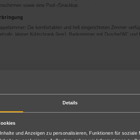
nschirmen sowie eine Pool-/Snackbar.
rbringung
ppelzimmer: Die komfortablen und hell eingerichteten Zimmer verfüge
etsafe, kleiner Kühlschrank (leer), Badezimmer mit Dusche/WC und F
ch zur Alleinbenutzung (DE) buchbar.
ppelzimmer Deluxe: Gleich ausgestattet wie die Doppelzimmer, jedoc
r die 3. Person (DD2).
ppelzimmer Deluxe Whirlpool: Gleich ausgestattet wie die Doppelz
WD2).
ite: Gleich ausgestattet wie die Doppelzimmer, jedoch geräumiger (
hlafgelegenheit für die extra Personen (S2).
 Sommer auch mit Poolblick buchbar (POS).
pension
Details
tück und Abendessen in Buffetform, teilweise mit Show-Cooking u
nclusive
Cookies
l Inclusive: Frühstück und Abendessen in Buffetform, teilweise mi
nhalte und Anzeigen zu personalisieren, Funktionen für soziale