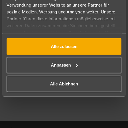
Verwendung unserer Website an unsere Partner für
soziale Medien, Werbung und Analysen weiter. Unsere
Abflughafen
Partner führen diese Informationen möglicherweise mit
Alle Abflughäfen
weiteren Daten zusammen, die Sie ihnen bereitgestellt
Reisezeitraum
haben oder die sie im Rahmen Ihrer Nutzung der Dienste
09.08.26
–
07.08.27
7-21 Nächte
gesammelt haben.
Alle zulassen
Reisende
2 Erwachsene
Keine Kinder
Anpassen
Mehr Filter anzeigen
Alle Ablehnen
Footer