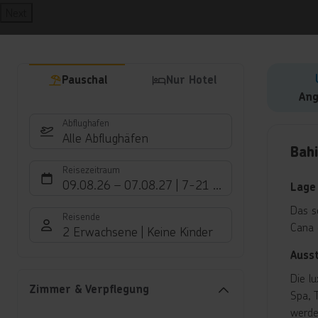
Next
Pauschal
Nur Hotel
Ang
Abflughafen
Hote
Alle Abflughäfen
Bahi
Reisezeitraum
09.08.26
–
07.08.27
7-21 Nächte
Lage
Das s
Reisende
Cana 
2 Erwachsene
Keine Kinder
Auss
Die l
Zimmer & Verpflegung
Spa, 
werde