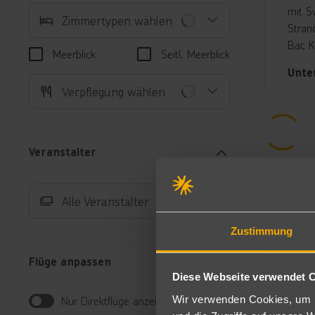
mit S
Zimmertypen wählen
Strand
Bar, 
Meerblick
Seitl. Meerblick
Unte
Verpflegung wählen
Ju
Ki
Du
Ab
Veranstalter
Ju
Ab
Zi
Alle Veranstalter
Bu
Hi
Zustimmung
Er
Be
Flüge anpassen
Verp
Diese Webseite verwendet 
All In
Wir verwenden Cookies, um I
Nur Direktflüge anzeigen