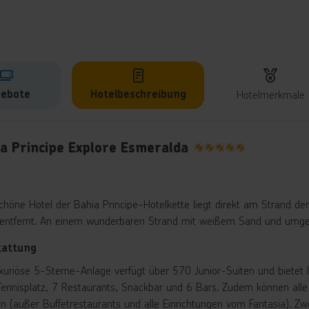
ebote
Hotelbeschreibung
Hotelmerkmale
lbeschreibung
a Principe Explore Esmeralda
5
chöne Hotel der Bahia Principe-Hotelkette liegt direkt am Strand d
entfernt. An einem wunderbaren Strand mit weißem Sand und umgeb
tattung
uxuriöse 5-Sterne-Anlage verfügt über 570 Junior-Suiten und bietet 
Tennisplatz, 7 Restaurants, Snackbar und 6 Bars. Zudem können alle
n (außer Buffetrestaurants und alle Einrichtungen vom Fantasia). Z