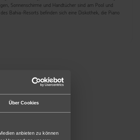
egen, Sonnenschirme und Handtücher sind am Pool und
b des Bahia-Resorts befinden sich eine Diskothek, die Piano
in Villen, sind ausgestattet mit einer Klimaanlage,
issenmenü, komplettes Badezimmer mit Massagewanne und
Fi (inkl.), Safe (inkl.) mit Balkon oder Terrasse (2JD/1JD).
xe Juniorsuite 2Double Bed (J2D/J1D) buchbar.
ektem Poolzugang.
 Up Premium 2Double Bed (JSO) buchbar.
für Kleinkinder dar. Daher gilt bei schauinsland-reisen für
Mindestalter von 6 Jahren.
etten ausgestattet (ca. 1,40 x 2m). Bei Belegung 2
Über Cookies
en ins Zimmer gestellt, heißt Belegung: 2 Personen pro
 Medien anbieten zu können