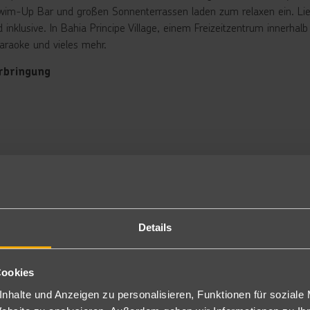
wim-Up Bar und großen Sonnenterrassen laden zum relaxen ein. Li
 inklusive. In Bahia Principe Village, einem Freizeitzentrum innerhal
Karaoke und vieles mehr.
rbringung
nior Suite Deluxe: Die modern eingerichteten Juniorsuiten, aufgeteilt 
ngsizebed oder zwei Doppelbetten, Deckenventilator, Sitzecke, K
sche, Föhn, Telefon, Kaffeemaschine, Satellitenfernsehen, Minibar, Wi-
 dem 1.11.26 als Juniorsuite Deluxe 1King Bed (2JD/1JD) und Delu
nior Suite Deluxe Swim Up: Bei gleicher Ausstattung jedoch mit dir
 dem 1.11.26 als Swim Up Premium JS 1King Bed (SUJ) und Swim
mmer mit direktem Poolzugang stellen ein erhöhtes Gefahrenpotential 
chungen dieser Zimmertypen aus Sicherheitsgründen für Kinder ein 
nweis: In der Karibik sind die meisten Zimmer mit zwei Queensize-B
Details
wachsene + 1/2 Kinder/3 Erwachsene werden keine zusätzlichen Bett
tt, auch wenn auf der Bestätigung Zustellbetten aufgeführt sind!
flegung
Cookies
clusive
nhalte und Anzeigen zu personalisieren, Funktionen für soziale