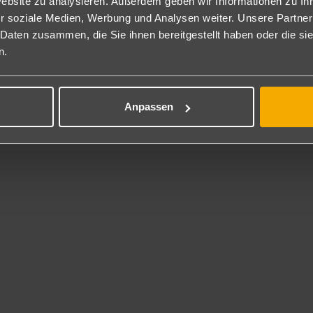
Website zu analysieren. Außerdem geben wir Informationen zu I
nclusive
r soziale Medien, Werbung und Analysen weiter. Unsere Partner
Mahlzeiten in Buffetform, Abendessen wahlweise in den à-la-Carte R
 Daten zusammen, die Sie ihnen bereitgestellt haben oder die s
wein. Snacks (je nach Öffnungszeiten der Bars), eine Auswahl an inter
n.
olfreien Getränke, ab 23 Uhr AI-Leistungen (Snacks, Getränke und Am
nke bis 02 Uhr in der Disko. Softdrinks, Bier und Wasser in der Min
Anpassen
 Inklusive
e-Surf, Kajakfahren, Segeln, Bodyboards, Katamaran, Tennis, Fahrräder
ics und Wassersport-Center.
t gegen Gebühr
isierter Wassersport, Golf und Tauchschule in der Nähe (lokale Anbiet
rhaltung
ber und abends Animations- und Unterhaltungsprogramm unter ander
se Unterhaltungsmöglichkeiten. Casino (gegen Gebühr). Diskothek 
 Gebühr.