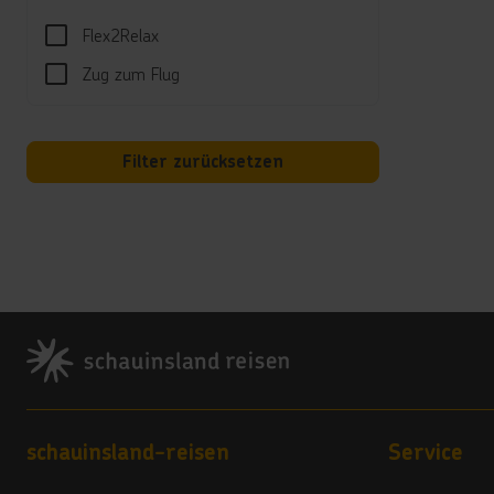
Well
Flex2Relax
Gegen
Zug zum Flug
Kind
Minic
Hotel
Filter zurücksetzen
Wi-Fi
*****
Zugan
Princ
kosten
Footer
Land
5 Ste
Vera
Footer navigation
schauinsland-reisen
Service
5