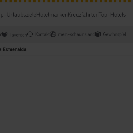
op-Urlaubsziele
Hotelmarken
Kreuzfahrten
Top-Hotels
r
Kontakt
mein-schauinsland
Gewinnspiel
Favoriten
re Esmeralda