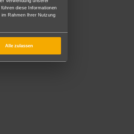
hrer Verwendung unserer
 führen diese Informationen
estaurants (mit Voranmeldung pro Woche), inklusive
ie im Rahmen Ihrer Nutzung
nationalen Spirituosen und alle lokalen alkoholischen und
erican Food) nur noch in der Snack Bar, alkoholische
ibar. Gastronomische Events am Pool und Strand.
Alle zulassen
, Schnorcheln, Volleyball, Basketball, Fussball, Fitnessraum,
er).
em im Amphitheater. Innerhalb des Bahia Principe Village
(verschiedene Themenabende) und Getränke im Nachbarhotel