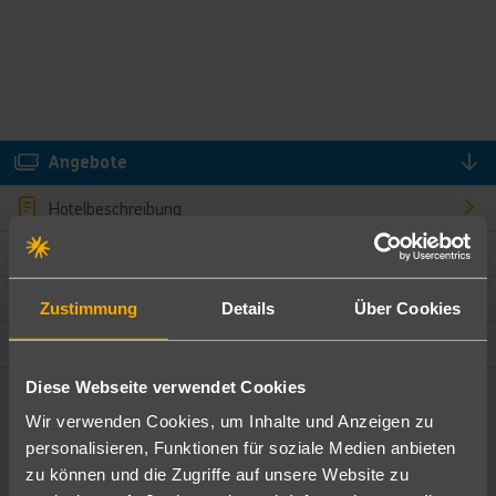
Angebote
Hotelbeschreibung
Hotelmerkmale
Bewertungen
Zustimmung
Details
Über Cookies
Lage und Umgebung
Diese Webseite verwendet Cookies
Angebote filtern
Wir verwenden Cookies, um Inhalte und Anzeigen zu
Ändere die Kriterien nach deinen Wünschen
personalisieren, Funktionen für soziale Medien anbieten
zu können und die Zugriffe auf unsere Website zu