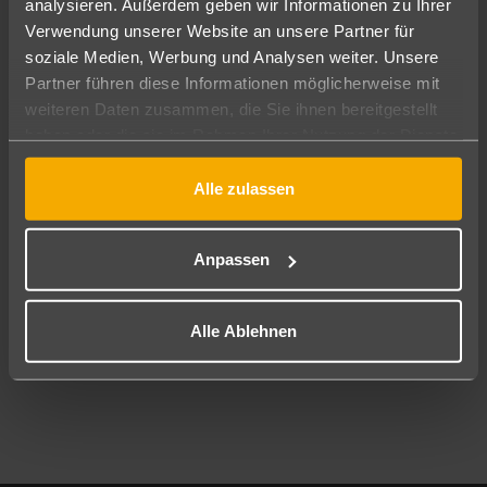
analysieren. Außerdem geben wir Informationen zu Ihrer
Pauschal
Nur Hotel
Verwendung unserer Website an unsere Partner für
soziale Medien, Werbung und Analysen weiter. Unsere
Abflughafen
Partner führen diese Informationen möglicherweise mit
Alle Abflughäfen
weiteren Daten zusammen, die Sie ihnen bereitgestellt
haben oder die sie im Rahmen Ihrer Nutzung der Dienste
Reisezeitraum
12.08.26
–
10.08.27
7-21 Nächte
gesammelt haben.
Alle zulassen
Reisende
2 Erwachsene
Keine Kinder
Anpassen
Mehr Filter anzeigen
Alle Ablehnen