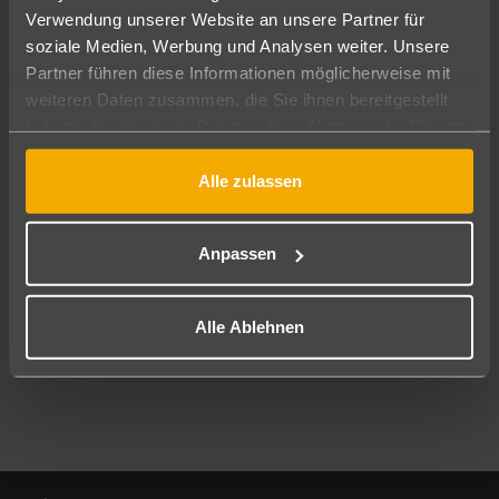
Verwendung unserer Website an unsere Partner für
soziale Medien, Werbung und Analysen weiter. Unsere
Abflughafen
Partner führen diese Informationen möglicherweise mit
Alle Abflughäfen
weiteren Daten zusammen, die Sie ihnen bereitgestellt
Reisezeitraum
haben oder die sie im Rahmen Ihrer Nutzung der Dienste
09.08.26
–
07.08.27
7-21 Nächte
gesammelt haben.
Alle zulassen
Reisende
2 Erwachsene
Keine Kinder
Anpassen
Mehr Filter anzeigen
Alle Ablehnen
Footer