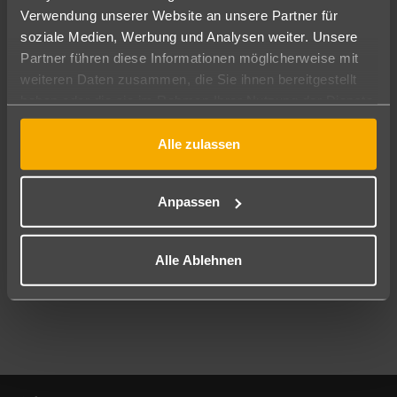
Verwendung unserer Website an unsere Partner für
soziale Medien, Werbung und Analysen weiter. Unsere
Abflughafen
Partner führen diese Informationen möglicherweise mit
Alle Abflughäfen
weiteren Daten zusammen, die Sie ihnen bereitgestellt
Reisezeitraum
haben oder die sie im Rahmen Ihrer Nutzung der Dienste
08.08.26
–
06.08.27
7-21 Nächte
gesammelt haben.
Alle zulassen
Reisende
2 Erwachsene
Keine Kinder
Anpassen
Mehr Filter anzeigen
Alle Ablehnen
Footer