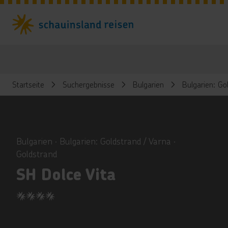
Startseite
Suchergebnisse
Bulgarien
Bulgarien: Go
ious
Bulgarien ∙ Bulgarien: Goldstrand / Varna ∙
Goldstrand
SH Dolce Vita
4