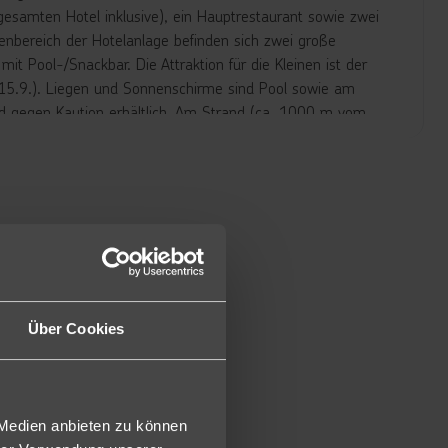
gesamten Hotel inklusive), ein Hauptrestaurant sowie zwei
nbereich der Hotelanlage befinden sich zwei große
t Pool-/Snackbar. Die Attraktion für die Kleinen ist der
. 15.9.). Liegen und Sonnenschirme sind Pool sowie am
ind gegen Kaution erhältlich. Am Strand (ca. 1000 m vom
sind Softgetränke, Wasser, Tee und Kaffee inklusive.
andseite sind ausgestattet mit Bad/WC oder Dusche/WC,
 Kaffee-/Teeutensilien, Klimaanlage (wetterabhängig) und
e auch zur Alleinnutzung (DEL) oder mit Meerblick (DM)
eicher Ausstattung wie die Doppelzimmer Landseite, etwas
Über Cookies
chlafzimmer haben, bei sonst gleicher Ausstattung wie die
immer (A12).
t für 6 Personen mit 4 regulären Betten und 2
 Medien anbieten zu können