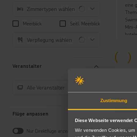
eine 
Zimmertypen wählen
Theme
Swimm
Meerblick
Seitl. Meerblick
Mini-
hotel
Verpflegung wählen
Hotel 
Stran
Unte
Veranstalter
Do
Fö
ei
Alle Veranstalter
ge
Do
Zustimmung
ge
Ap
Flüge anpassen
Do
Diese Webseite verwendet 
Ap
Wir verwenden Cookies, um I
Nur Direktflüge anzeigen
Sc