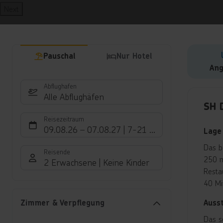
Next
Pauschal
Nur Hotel
Ang
Abflughafen
Hote
Alle Abflughäfen
SH D
Reisezeitraum
09.08.26
–
07.08.27
7-21 Nächte
Lage
Das b
Reisende
250 m
2 Erwachsene
Keine Kinder
Resta
40 Mi
Auss
Zimmer & Verpflegung
Das s