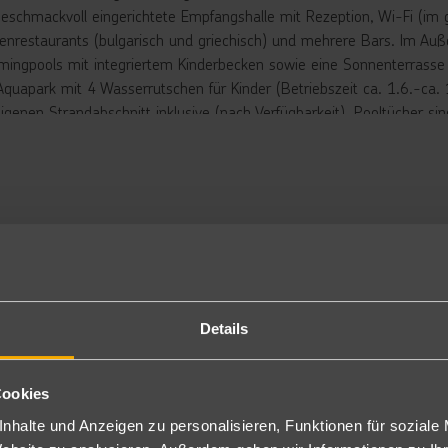
geschmackvoll eingerichtete Empfangshalle mit Rezeption, Wi-Fi (im 
nrestaurants (bulgarisch und griechisch) und mehrere Bars. Im Auße
ingpools mit integriertem Kinderbecken sowie eine Sonnenterrasse mi
Aquapark mit 4 Wasserrutschen für Kinder (Betriebszeit ca. 1.6.-ca
eigenen Strandabschnitt inklusive (nach Verfügbarkeit). Pooltücher s
entfernt. Shuttleservice inklusive) befindet sich eine Beachbar, hier 
dhandtücher und -tasche gegen Kaution erhältlich.
rbringung
ppelzimmer Landseite: Die modern eingerichteten Doppelzimmer L
hn, Sat.-TV, Telefon, Wi-Fi (inklusive), Safe gratis Minikühlschrank,
nen Balkon oder eine Terrasse zur Landseite gelegen (DL). Wahlweis
gen Aufpreis buchbar.
ppelzimmer Superior: Die Doppelzimmer Superior sind, bei sonst gl
Details
räumiger (DSU).
partement 1 Schlafzimmer (ohne Kitchenette): Die Appartements 1 S
ppelzimmer Landseite, einen Wohnraum und ein separates Schlafz
Cookies
partement 1 SZ, max. 6 Personen (AP6) ohne Kitchenette: Apartmen
nhalte und Anzeigen zu personalisieren, Funktionen für soziale
hlafcouchen in einem integriertem Wohnbereich/Schlafcouch (AP6).