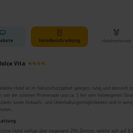
ebote
Hotelbeschreibung
Hotelmerkmale
lbeschreibung
olce Vita
4
eliebte Hotel ist im Naturschutzgebiet gelegen, ruhig und dennoch z
 von der schönen Promenade und ca. 1 km vom hoteleigenen Strand
urants sowie Einkaufs- und Unterhaltungsmöglichkeiten sind in wenig
nuten.
tattung
chöne Hotel verfügt über insgesamt 296 Zimmer, welche sich auf 8 E