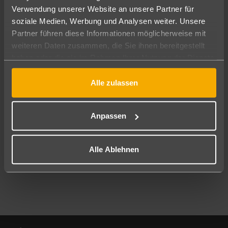
Verwendung unserer Website an unsere Partner für
soziale Medien, Werbung und Analysen weiter. Unsere
Abflughafen
Partner führen diese Informationen möglicherweise mit
Alle Abflughäfen
weiteren Daten zusammen, die Sie ihnen bereitgestellt
Reisezeitraum
haben oder die sie im Rahmen Ihrer Nutzung der Dienste
10.08.26
–
08.08.27
7-21 Nächte
gesammelt haben.
Alle zulassen
Reisende
2 Erwachsene
Keine Kinder
Anpassen
Mehr Filter anzeigen
Alle Ablehnen
Footer