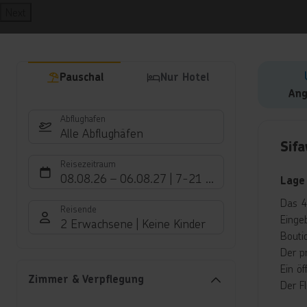
Next
Pauschal
Nur Hotel
Ang
Abflughafen
Hote
Alle Abflughäfen
Sif
Reisezeitraum
08.08.26
–
06.08.27
7-21 Nächte
Lage
Das 4
Reisende
Einge
2 Erwachsene
Keine Kinder
Bouti
Der p
Ein öf
Zimmer & Verpflegung
Der F