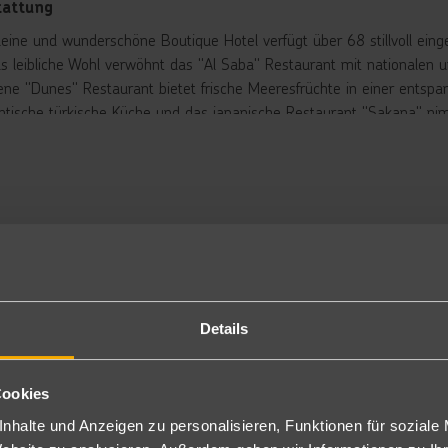
tattung
leine und wunderschöne Boutique Hotel verfügt über 68 stillvoll eing
as leibliche Wohl verwöhnt das "Al Saba" Restaurant mit nationalen u
ene "Dunes" Restaurant bietet frische Meeresfrüchte in einer entsp
ntische türkische Küche und das japanische Restaurant "Sakana" ni
Südostasien. In der "Breeze Bar" lassen sich bei einem erfrischend
evue passieren.
wimmingpool befindet sich auf der herrlichen Terrasse und spende
 gibt es einen separaten Kinderpool, in dem Spiel und Spaß freien 
am Pool und am Strand inklusive.
rbringung
fawy Room: Die komfortabel eingerichteten Sifawy Rooms (D/DE) si
sche/WC, Föhn, Bademäntel und Slipper, Klimaanlage, Wi-Fi, Safe,
Details
blierten Balkon mit Blick auf den Pool oder die Jebel Sifah Marina.
fawy Deluxe Suite: Die schönen Sifawy Deluxe Suiten (S2D/S1D) ver
nd etwas größer und verfügen zusätzlich über einen kleinen Wohnra
Cookies
rekt auf den Pool.
nhalte und Anzeigen zu personalisieren, Funktionen für soziale
rina Suite: Die 54 m² großen Marina Suiten (S2/S1) verfügen über d