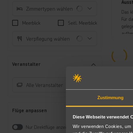
Auss
Zimmertypen wählen
Das k
Für d
Meerblick
Seitl. Meerblick
geleg
authe
Verpflegung wählen
nach 
Tag R
Der S
Gäste
Veranstalter
sind 
Unte
Alle Veranstalter
Si
Du
Zustimmung
mö
Si
Flüge anpassen
si
Diese Webseite verwendet 
di
Wir verwenden Cookies, um I
Nur Direktflüge anzeigen
Ma