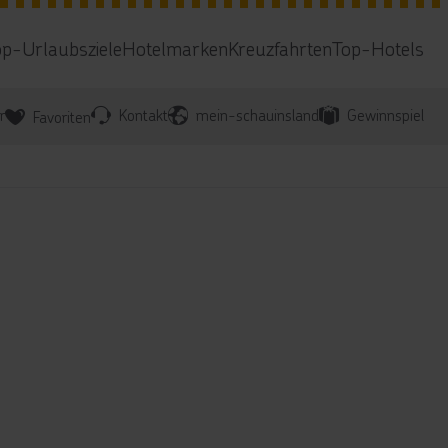
op-Urlaubsziele
Hotelmarken
Kreuzfahrten
Top-Hotels
r
Kontakt
mein-schauinsland
Gewinnspiel
Favoriten