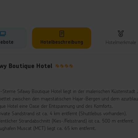
ebote
Hotelbeschreibung
Hotelmerkmale
lbeschreibung
awy Boutique Hotel
4
-Sterne Sifawy Boutique Hotel liegt in der malerischen Küstenstadt J
bettet zwischen den majestätischen Hajar-Bergen und dem azurblau
que Hotel eine Oase der Entspannung und des Komforts.
rivate Sandstrand ist ca. 4 km entfernt (Shuttlebus vorhanden).
fentlicher Strandabschnitt (Kies-/Felsstrand) ist ca. 500 m entfernt.
lughafen Muscat (MCT) liegt ca. 65 km entfernt.