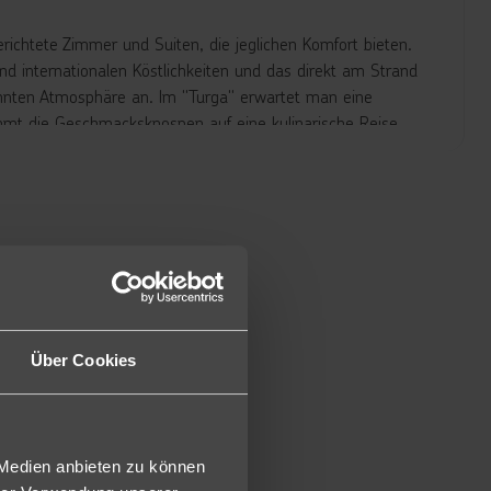
erichtete Zimmer und Suiten, die jeglichen Komfort bieten.
nd internationalen Köstlichkeiten und das direkt am Strand
annten Atmosphäre an. Im "Turga" erwartet man eine
mmt die Geschmacksknospen auf eine kulinarische Reise
en Getränk die letzten Stunden des Tages genießen und den
n Abkühlung an einem warmen Sommertag. Für die kleinen
Lauf gelassen werden kann. Liegen, Schirme und Handtücher
nd ca. 34 m² groß und verfügen über ein Bad mit
 LCD-TV, Kaffeemaschine und Teekocher sowie einen
Über Cookies
fügen über die gleiche Ausstattung wie die Sifawy Rooms,
um (optische Trennung). Vom möblierten Balkon blickt man
 Medien anbieten zu können
ie gleiche Ausstattung wie die Sifawy Rooms. Zusätzlich