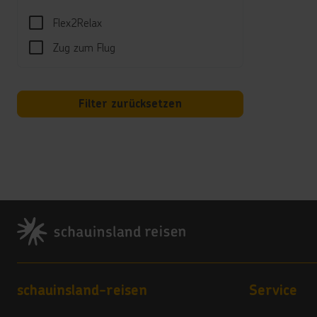
Flex2Relax
Kind
Zug zum Flug
Kinder
Kred
Kauti
Filter zurücksetzen
Hote
Sifaw
PO Bo
Sulta
Tel.:
Footer
Land
4 Ste
Vera
Footer navigation
schauinsland-reisen
Service
4