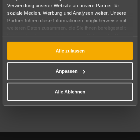
Verwendung unserer Website an unsere Partner für
soziale Medien, Werbung und Analysen weiter. Unsere
Abflughafen
Partner führen diese Informationen möglicherweise mit
Alle Abflughäfen
weiteren Daten zusammen, die Sie ihnen bereitgestellt
Reisezeitraum
haben oder die sie im Rahmen Ihrer Nutzung der Dienste
08.08.26
–
06.08.27
7-21 Nächte
gesammelt haben.
Alle zulassen
Reisende
2 Erwachsene
Keine Kinder
Anpassen
Mehr Filter anzeigen
Alle Ablehnen
Footer