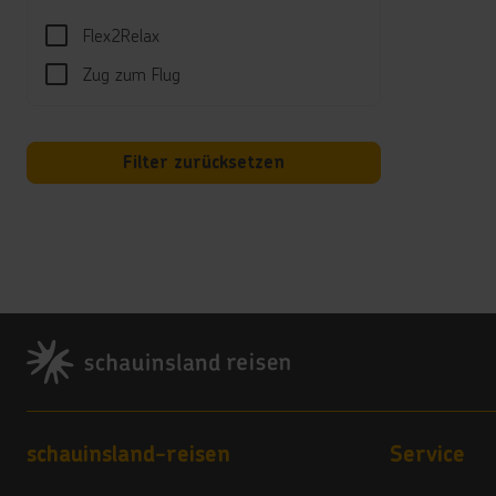
*****
Seit 
Flex2Relax
*****
Zug zum Flug
In Th
Hotelz
*****
Filter zurücksetzen
In Th
2 Kin
bei 2
Zielg
In de
Footer
Footer navigation
schauinsland-reisen
Service