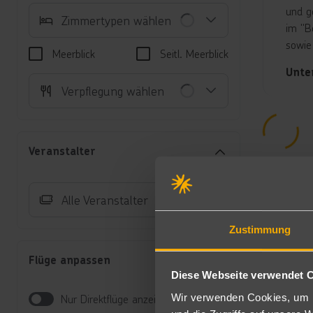
und ge
Zimmertypen wählen
im "B
sowie
Meerblick
Seitl. Meerblick
Unte
Verpflegung wählen
Po
so
Zi
Da
Veranstalter
Ja
De
ve
Alle Veranstalter
Zi
Da
Zustimmung
Ja
ÜF/H
Flüge anpassen
Diese Webseite verwendet 
Frühs
Wir verwenden Cookies, um I
Nur Direktflüge anzeigen
All-I