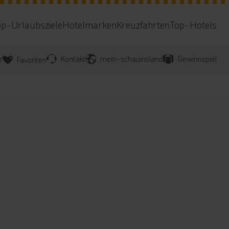
op-Urlaubsziele
Hotelmarken
Kreuzfahrten
Top-Hotels
r
Kontakt
mein-schauinsland
Gewinnspiel
Favoriten