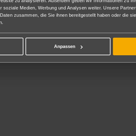
Website zu analysieren. Außerdem geben wir Informationen zu I
r soziale Medien, Werbung und Analysen weiter. Unsere Partner
 Inklusive
 Daten zusammen, die Sie ihnen bereitgestellt haben oder die s
scenter, Yoga, Kajak, Schnorcheln.
n.
rhaltung
wöchentlich DJ oder Livemusik.
Anpassen
ness
Lèn Spa" bietet eine Vielzahl verschiedener Massagen und Anwend
eskategorie
rne
nstalterkategorie
lhinweis
Only! Keine Kinder unter 12 Jahre erlaubt!