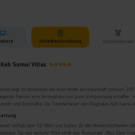
ebote
Hotelbeschreibung
Hotelmerkmale
lbeschreibung
 Koh Samui Villas
5
esort liegt im Nordosten der Insel direkt am traumhaft schönen 30
egende Palmen eine Atmosphäre von purer Entspannung schaffen. In
urants und Geschäfte. Die Transferdauer vom Flughafen Koh Samui li
tattung
esort verfügt über 52 Villen und Suiten. Zu den Annehmlichkeiten zä
Boutique. Für das leibliche Wohl sorgt das Restaurant „Miss Olive Oyl