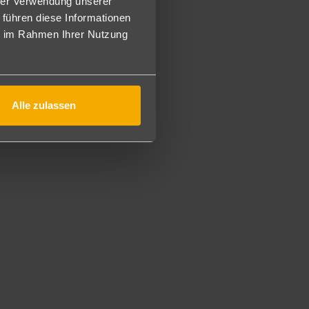
hrer Verwendung unserer
 führen diese Informationen
ie im Rahmen Ihrer Nutzung
Alle zulassen
ungen gegen Gebühr an.