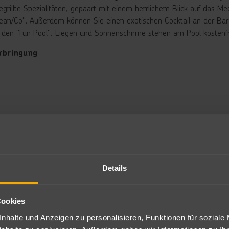
grillte Spezialitäten, gepaart mit einem herrlichem Blick auf das Mee
ean/Co". Außerdem können Sie einen exotischen Cocktail an der Bar
 den "Fun Pool". Liegen und Sonnenschirme stehen am Pool kostenfr
rbringung
ol Villa: Die ca. 80 m² große Pool Villa verfügt über Dusche/WC, Bad
wie einen Fernseher und einen Privaten Pool (3m x 2m und 1,15m t
mmer mit direktem Pool-/Meereszugang stellen ein erhöhtes Gefahrenp
her gilt bei schauinsland-reisen für Buchungen dieser Zimmertypen a
hren.
luxe Pool Villa: Die Deluxe Pool Villa (ca. 100 m²) verfügt über die 
rfügt über einen größeren Pool (7,80m x 3,60m und 1,3m tief) (2YX
mmer mit direktem Pool-/Meereszugang stellen ein erhöhtes Gefahrenp
her gilt bei schauinsland-reisen für Buchungen dieser Zimmertypen a
Details
hren.
P/VP
Cookies
tück in Buffetform. Bei HP Abendessen als Set-Menu bei gebuchter V
nhalte und Anzeigen zu personalisieren, Funktionen für soziale
nclusive