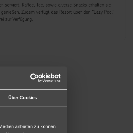
r, serviert. Kaffee, Tee, sowie diverse Snacks erhalten sie
 genießen. Zudem verfügt das Resort über den "Lazy Pool"
ei zur Verfügung.
emantel, Föhn, Minibar, Safe, Tee-/Kaffeezubereiter, Telefon
ief) (2PV/1PV).
otential für Kleinkinder dar.
us Sicherheitsgründen für Kinder ein Mindestalter von 6
gleiche Ausstattung wie die Pool Villa, jedoch geräumiger und
).
otential für Kleinkinder dar.
us Sicherheitsgründen für Kinder ein Mindestalter von 6
Über Cookies
ollpension zusätzlich Mittagessen als Set-Menu.
 Medien anbieten zu können