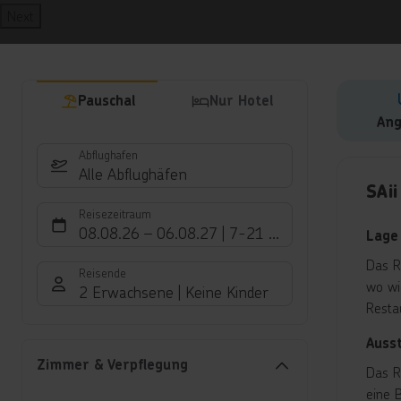
Next
Pauschal
Nur Hotel
Ang
Abflughafen
Hote
Alle Abflughäfen
SAii
Reisezeitraum
08.08.26
–
06.08.27
7-21 Nächte
Lage
Das R
Reisende
wo wi
2 Erwachsene
Keine Kinder
Resta
Auss
Zimmer & Verpflegung
Das R
eine 