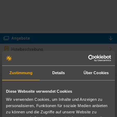
Angebote
Hotelbeschreibung
Hotelmerkmale
Bewertungen
Zustimmung
Details
Über Cookies
Lage und Umgebung
Diese Webseite verwendet Cookies
Angebote filtern
Wir verwenden Cookies, um Inhalte und Anzeigen zu
Ändere die Kriterien nach deinen Wünschen
personalisieren, Funktionen für soziale Medien anbieten
zu können und die Zugriffe auf unsere Website zu