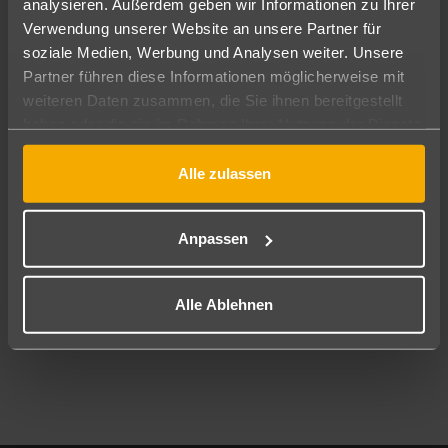
analysieren. Außerdem geben wir Informationen zu Ihrer
Pauschal
Nur Hotel
Verwendung unserer Website an unsere Partner für
soziale Medien, Werbung und Analysen weiter. Unsere
Abflughafen
Partner führen diese Informationen möglicherweise mit
Alle Abflughäfen
weiteren Daten zusammen, die Sie ihnen bereitgestellt
haben oder die sie im Rahmen Ihrer Nutzung der Dienste
Reisezeitraum
10.08.26
–
08.08.27
7-21 Nächte
gesammelt haben.
Alle zulassen
Reisende
2 Erwachsene
Keine Kinder
Anpassen
Mehr Filter anzeigen
Alle Ablehnen