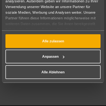
analysieren. Außerdem geben wir Informationen zu Ihrer
Pauschal
Nur Hotel
Verwendung unserer Website an unsere Partner für
soziale Medien, Werbung und Analysen weiter. Unsere
Abflughafen
Partner führen diese Informationen möglicherweise mit
Alle Abflughäfen
weiteren Daten zusammen, die Sie ihnen bereitgestellt
haben oder die sie im Rahmen Ihrer Nutzung der Dienste
Reisezeitraum
10.08.26
–
08.08.27
7-21 Nächte
gesammelt haben.
Alle zulassen
Reisende
2 Erwachsene
Keine Kinder
Anpassen
Mehr Filter anzeigen
Alle Ablehnen