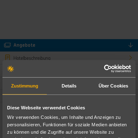
Angebote
Hotelbeschreibung
Hotelmerkmale
Bewertungen
Zustimmung
Details
Über Cookies
Lage und Umgebung
Diese Webseite verwendet Cookies
Angebote filtern
Wir verwenden Cookies, um Inhalte und Anzeigen zu
Ändere die Kriterien nach deinen Wünschen
personalisieren, Funktionen für soziale Medien anbieten
zu können und die Zugriffe auf unsere Website zu