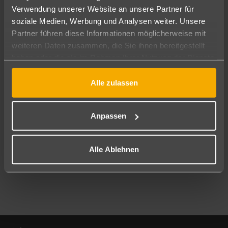
Verwendung unserer Website an unsere Partner für
soziale Medien, Werbung und Analysen weiter. Unsere
Abflughafen
Partner führen diese Informationen möglicherweise mit
Alle Abflughäfen
weiteren Daten zusammen, die Sie ihnen bereitgestellt
Reisezeitraum
haben oder die sie im Rahmen Ihrer Nutzung der Dienste
11.08.26
–
09.08.27
7-21 Nächte
gesammelt haben.
Alle zulassen
Reisende
2 Erwachsene
Keine Kinder
Anpassen
Mehr Filter anzeigen
Alle Ablehnen
Footer