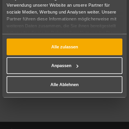
Verwendung unserer Website an unsere Partner für
soziale Medien, Werbung und Analysen weiter. Unsere
Abflughafen
Partner führen diese Informationen möglicherweise mit
Alle Abflughäfen
weiteren Daten zusammen, die Sie ihnen bereitgestellt
Reisezeitraum
haben oder die sie im Rahmen Ihrer Nutzung der Dienste
08.08.26
–
06.08.27
7-21 Nächte
gesammelt haben.
Alle zulassen
Reisende
2 Erwachsene
Keine Kinder
Anpassen
Mehr Filter anzeigen
Alle Ablehnen
Footer