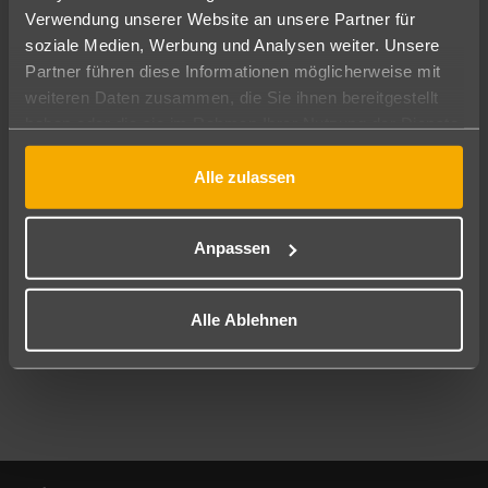
Verwendung unserer Website an unsere Partner für
soziale Medien, Werbung und Analysen weiter. Unsere
Abflughafen
Partner führen diese Informationen möglicherweise mit
Alle Abflughäfen
weiteren Daten zusammen, die Sie ihnen bereitgestellt
Reisezeitraum
haben oder die sie im Rahmen Ihrer Nutzung der Dienste
09.08.26
–
07.08.27
7-21 Nächte
gesammelt haben.
Alle zulassen
Reisende
2 Erwachsene
Keine Kinder
Anpassen
Mehr Filter anzeigen
Alle Ablehnen
Footer