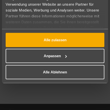
Verwendung unserer Website an unsere Partner für
soziale Medien, Werbung und Analysen weiter. Unsere
Abflughafen
Partner führen diese Informationen möglicherweise mit
Alle Abflughäfen
weiteren Daten zusammen, die Sie ihnen bereitgestellt
Reisezeitraum
haben oder die sie im Rahmen Ihrer Nutzung der Dienste
08.08.26
–
06.08.27
7-21 Nächte
gesammelt haben.
Alle zulassen
Reisende
2 Erwachsene
Keine Kinder
Anpassen
Mehr Filter anzeigen
Alle Ablehnen
Footer