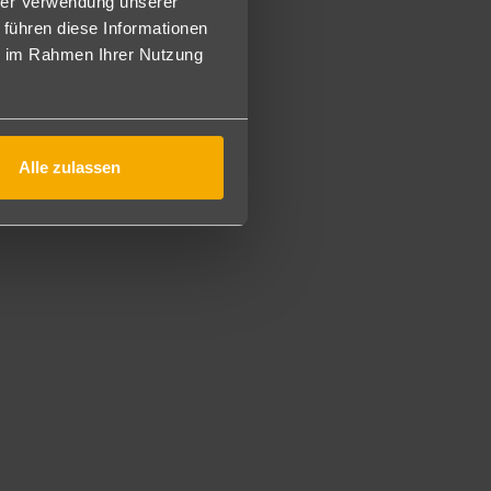
hrer Verwendung unserer
inzunehmen (American Burgers, Hot Dogs, Pizzas, Chicken
 führen diese Informationen
ie im Rahmen Ihrer Nutzung
inclusive-Gäste (mit Reservierung vor Ort/nach
ahre.
Alle zulassen
it vor Ort). Bitte geben Sie hierzu bei Buchung einen
erhaltungsprogramm.