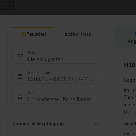
Next
Pauschal
Nur Hotel
Ang
Abflughafen
Hote
Alle Abflughäfen
H10
Reisezeitraum
10.08.26
–
08.08.27
7-21 Nächte
Lage
Im Fe
Reisende
Zum b
2 Erwachsene
Keine Kinder
in de
Der F
Auss
Zimmer & Verpflegung
Diese