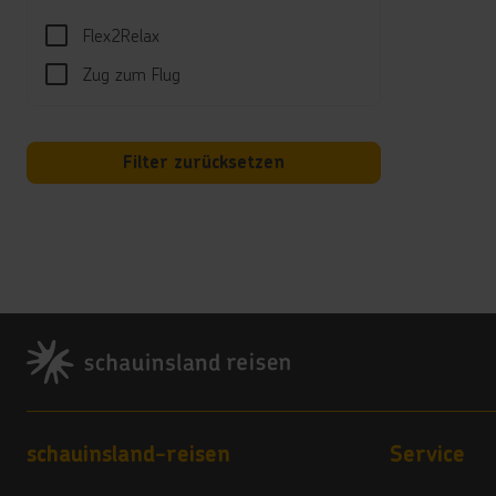
Reini
Flex2Relax
Poolh
Zug zum Flug
Es si
Hotel)
Rauch
Filter zurücksetzen
Land
4 Ste
Vera
4
Footer
Hote
4 beh
***
Beim 
Footer navigation
schauinsland-reisen
Service
Barka
***