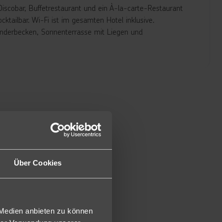
iscobar, Buffetrestaurant und ein À-la-carte-Restaurant
ktailbar. Wi-Fi ist im gesamten Hotel inklusive.
inderbecken, Sonnenterrasse mit Liegen und
Klimaanlage, Flachbildschirm-Sat.-TV gratis, Wasserkocher
r (leer), Mietsafe, Badezimmer mit Dusche/WC, Föhn sowie
e Abendessen inklusive im À-la-carte-Restaurant. Für
Über Cookies
 Medien anbieten zu können
n Buffetform mit Showcooking.