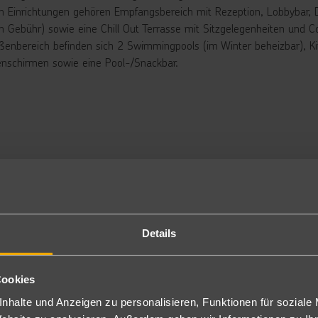
n Einrichtungen gehören Empfangsbereich mit Rezeption, Lobbybar, D
n Gebühr) sowie eine Chill Out Terrasse mit Sitzgelegenheiten und Coc
ßenbereich befinden sich 2 Swimmingpools (im Winter beheizbar), K
nschirmen sowie eine Pool-/Snackbar.
rsuite
omfortabel eingerichteten Juniorsuiten verfügen über eine Sitzecke, 
affeemaschine (mit täglicher Auffüllung von Kaffee und Tee), Miniba
 möblierten Balkon oder Terrasse. (JS2)
lick gegen Aufpreis buchbar. (J2P)
jeweils zur Alleinbenutzung buchbar. (JS1/J1P)
flegung
lbpension: Mahlzeiten in Buffetform mit Showcooking. 1 x pro Woch
Details
lbpension-Gäste (mit Reservierung vor Ort/nach Verfügbarkeit).
ühstück (FUEA99): Frühstück in Buffetform.
Cookies
nclusive
nhalte und Anzeigen zu personalisieren, Funktionen für soziale
l Inclusive: Frühstück, Mittag- und Abendessen im Hauptrestaurant i