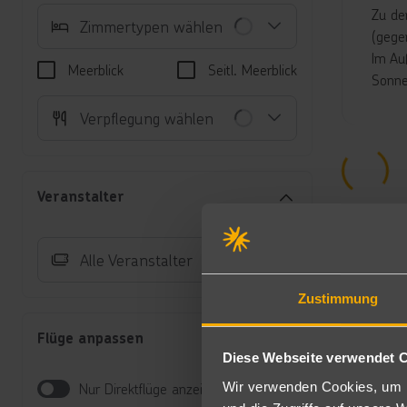
Zu de
Zimmertypen wählen
(gege
Im Au
Meerblick
Seitl. Meerblick
Sonne
Junio
Verpflegung wählen
Die k
und K
einen
Veranstalter
Poolb
Auch 
Alle Veranstalter
Verp
Ha
Zustimmung
Ha
Fr
Flüge anpassen
Diese Webseite verwendet 
All-I
Wir verwenden Cookies, um I
Nur Direktflüge anzeigen
Al