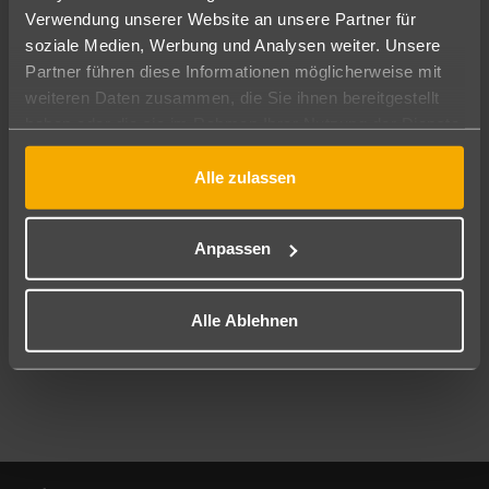
Verwendung unserer Website an unsere Partner für
soziale Medien, Werbung und Analysen weiter. Unsere
Abflughafen
Partner führen diese Informationen möglicherweise mit
Alle Abflughäfen
weiteren Daten zusammen, die Sie ihnen bereitgestellt
Reisezeitraum
haben oder die sie im Rahmen Ihrer Nutzung der Dienste
11.08.26
–
09.08.27
7-21 Nächte
gesammelt haben.
Alle zulassen
Reisende
2 Erwachsene
Keine Kinder
Anpassen
Mehr Filter anzeigen
Alle Ablehnen
Footer