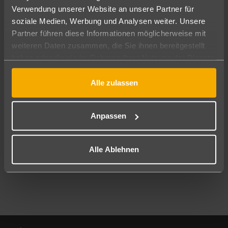
Verwendung unserer Website an unsere Partner für
soziale Medien, Werbung und Analysen weiter. Unsere
Abflughafen
Partner führen diese Informationen möglicherweise mit
Alle Abflughäfen
weiteren Daten zusammen, die Sie ihnen bereitgestellt
Reisezeitraum
haben oder die sie im Rahmen Ihrer Nutzung der Dienste
10.08.26
–
08.08.27
7-21 Nächte
gesammelt haben.
Alle zulassen
Reisende
2 Erwachsene
Keine Kinder
Anpassen
Mehr Filter anzeigen
Alle Ablehnen
Footer