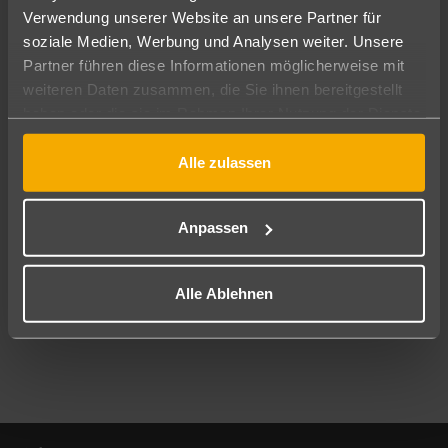
Verwendung unserer Website an unsere Partner für
soziale Medien, Werbung und Analysen weiter. Unsere
Abflughafen
Partner führen diese Informationen möglicherweise mit
Alle Abflughäfen
weiteren Daten zusammen, die Sie ihnen bereitgestellt
Reisezeitraum
haben oder die sie im Rahmen Ihrer Nutzung der Dienste
10.08.26
–
08.08.27
7-21 Nächte
gesammelt haben.
Alle zulassen
Reisende
2 Erwachsene
Keine Kinder
Anpassen
Mehr Filter anzeigen
Alle Ablehnen
Footer