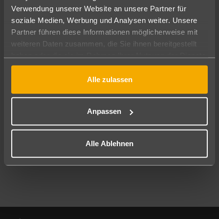
Verwendung unserer Website an unsere Partner für
soziale Medien, Werbung und Analysen weiter. Unsere
Abflughafen
Partner führen diese Informationen möglicherweise mit
Alle Abflughäfen
weiteren Daten zusammen, die Sie ihnen bereitgestellt
Reisezeitraum
haben oder die sie im Rahmen Ihrer Nutzung der Dienste
10.08.26
–
08.08.27
7-21 Nächte
gesammelt haben.
Alle zulassen
Reisende
2 Erwachsene
Keine Kinder
Anpassen
Mehr Filter anzeigen
Alle Ablehnen
Footer