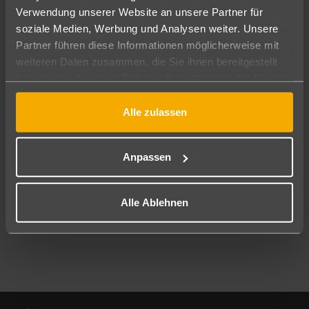
Verwendung unserer Website an unsere Partner für
soziale Medien, Werbung und Analysen weiter. Unsere
Abflughafen
Partner führen diese Informationen möglicherweise mit
Alle Abflughäfen
weiteren Daten zusammen, die Sie ihnen bereitgestellt
Reisezeitraum
haben oder die sie im Rahmen Ihrer Nutzung der Dienste
11.08.26
–
09.08.27
7-21 Nächte
gesammelt haben.
Alle zulassen
Reisende
2 Erwachsene
Keine Kinder
Anpassen
Mehr Filter anzeigen
Alle Ablehnen
Footer