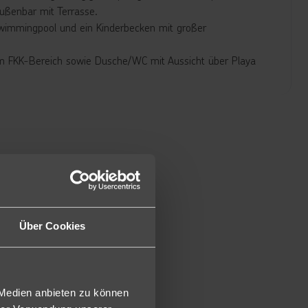
Außenbar mit Terrasse.
Swimmingpool und ein Kinderbecken mit großer
em FKK-Bereich sowie Dusche/WC mit Aussicht über Playa
aum und offenem Durchgang zum Schlafraum, Sat.-TV,
d Balkon (JS2).
E).
Über Cookies
 Medien anbieten zu können
s und Eis zu bestimmten Zeiten, nachmittags Kaffee und