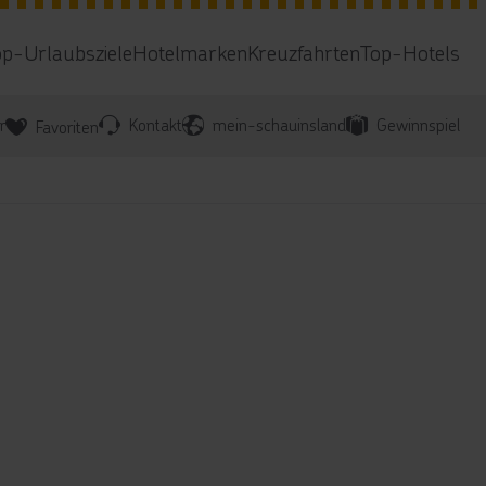
op-Urlaubsziele
Hotelmarken
Kreuzfahrten
Top-Hotels
r
Kontakt
mein-schauinsland
Gewinnspiel
Favoriten