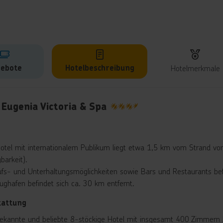
ebote
Hotelbeschreibung
Hotelmerkmale
lbeschreibung
 Eugenia Victoria & Spa
3.5
otel mit internationalem Publikum liegt etwa 1,5 km vom Strand von P
barkeit).
ufs- und Unterhaltungsmöglichkeiten sowie Bars und Restaurants be
lughafen befindet sich ca. 30 km entfernt.
tattung
ekannte und beliebte 8-stöckige Hotel mit insgesamt 400 Zimmern b