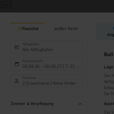
Next
Pauschal
Nur Hotel
Ang
Abflughafen
Hote
Alle Abflughäfen
Bull
Reisezeitraum
08.08.26
–
06.08.27
7-21 Nächte
Lage
Das H
Reisende
Verfüg
2 Erwachsene
Keine Kinder
Einka
Der F
Auss
Zimmer & Verpflegung
Das b