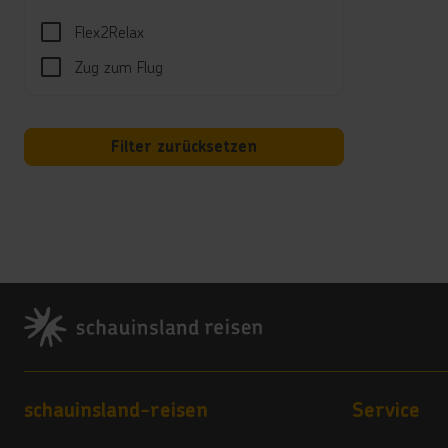
Kinder
Flex2Relax
Zug zum Flug
Hotel
Poolt
Koste
Filter zurücksetzen
Land
3 Ste
Vera
4
Footer
Hote
Es gi
***
Hausti
Footer navigation
schauinsland-reisen
Service
***
schau