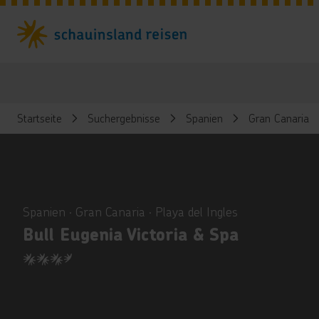
Startseite
Suchergebnisse
Spanien
Gran Canaria
ious
Spanien ∙ Gran Canaria ∙ Playa del Ingles
Bull Eugenia Victoria & Spa
3.5