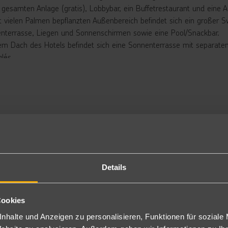
r gesamten Anlage (gratis), Lobbybar, ein Buffetrestaurant und eine 
t vielen Palmen bepflanzten Außenbereich befindet sich ein großer 
nterrasse, Liegen und Sonnenschirmen sowie eine Pool/Snackbar.
em Dach des Hotels befindet sich eine Sonnenterrasse mit separat
glés.
rbringung
niorsuite: Die geräumigen Juniorsuiten verfügen über einen Wohnr
etsafe, kleinen Kühlschrank,Telefon, Badezimmer mit Dusche/WC un
ch zur Alleinbenutzung buchbar (JS1).
niorsuiten in den oberen Etagen gegen Aufpreis buchbar (J2B).
i maximaler Belegung kann es eng werden.
nzelzimmer: Die Einzelzimmer sind kleiner und haben keinen Balkon (
Details
pension
tück und Abendessen in Buffetform mit Show-Cooking.
Cookies
nclusive
nhalte und Anzeigen zu personalisieren, Funktionen für soziale
l Inclusive: Frühstück, Mittag- und Abendessen in Buffetform. Snack