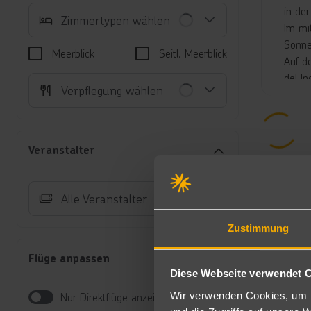
in de
Zimmertypen wählen
Im mi
Sonne
Meerblick
Seitl. Meerblick
Auf d
del In
Verpflegung wählen
Unte
Ju
Mi
Veranstalter
Au
Ju
Be
Alle Veranstalter
Ei
Zustimmung
Halb
Frühs
Flüge anpassen
Diese Webseite verwendet 
All-I
Wir verwenden Cookies, um I
Nur Direktflüge anzeigen
Al