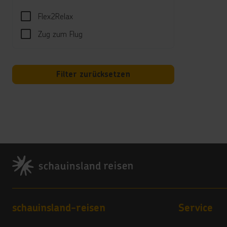
Gelege
Flex2Relax
Well
Zug zum Flug
Klein
Massa
Preisl
Filter zurücksetzen
Hotel
Poolh
Für e
mögli
Footer
Land
4 Ste
Vera
4,5
Footer navigation
schauinsland-reisen
Service
Hote