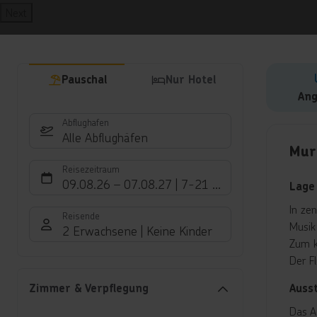
Next
Pauschal
Nur Hotel
Ang
Abflughafen
Hote
Alle Abflughäfen
Mur
Reisezeitraum
09.08.26
–
07.08.27
7-21 Nächte
Lage
In ze
Reisende
Musik
2 Erwachsene
Keine Kinder
Zum k
Der F
Auss
Zimmer & Verpflegung
Das A