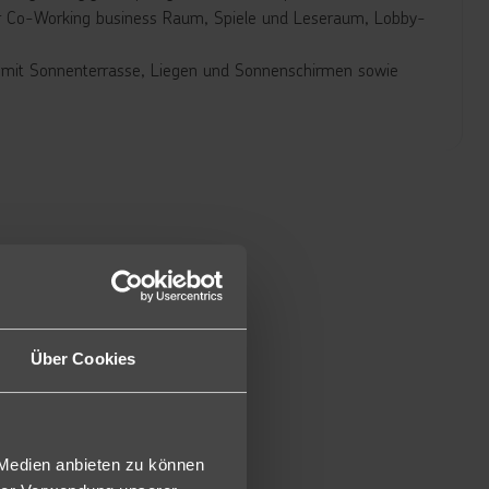
eter Co-Working business Raum, Spiele und Leseraum, Lobby-
) mit Sonnenterrasse, Liegen und Sonnenschirmen sowie
a. 23 m² groß und verfügen über Klimaanlage (individuell
ratis), Tee- und Kaffeezubereitungsmöglichkeit, Badezimmer
).
ztes Kontingent und zum speziellen Preis buchbar.
och mit Poolblick (PD).
iegen jedoch in den oberen Etagen, mit größerem Balkon,
Über Cookies
 Medien anbieten zu können