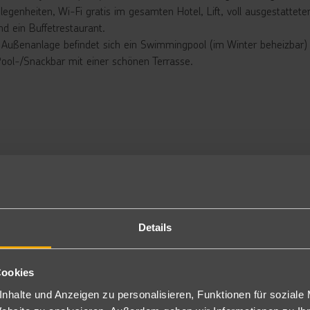
elegenheiten, Wi-Fi gratis im gesamten Hotel, Lift, voll ausgestatt
nd ein Buffetrestaurant.
r Außenanlage befindet sich ein Swimmingpool (im Winter beheizbar
Pool-/Snackbar mit einer schönen Terrasse.
rbringung
ppelzimmer: Die Zimmer sind modern und komfortabel eingerichtet c
gulierbar), Sat.-TV gratis, Telefon, Minibar (gegen Gebühr), Safe (g
t Badewanne oder Dusche/WC und Föhn sowie möblierten Balkon (D
ch als Doppelzimmer Typ I (DI) bei gleicher Ausstattung, als begren
ch zur Alleinbenutzung (DE) buchbar.
ppelzimmer Poolblick: Gleich ausgestattet wie die Doppelzimmer, jed
ch zur Alleinbenutzung buchbar (PDE).
ppelzimmer Preferred: Gleich ausgestattet wie die Doppelzimmer, l
Details
demantel und Hausschuhen (PCD).
ch zur Alleinbenutzung buchbar (PCE).
stück oder Halbpension
Cookies
nhalte und Anzeigen zu personalisieren, Funktionen für soziale
tück und Abendessen in Buffetform.