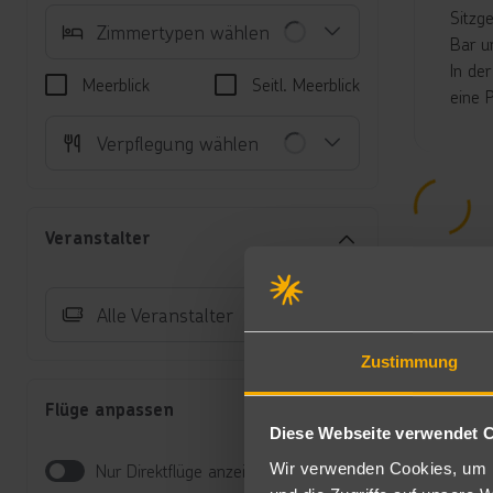
Sitzg
Zimmertypen wählen
Bar u
In de
Meerblick
Seitl. Meerblick
eine 
Unte
Verpflegung wählen
Do
re
mi
Veranstalter
Au
Au
Do
Alle Veranstalter
Au
Do
Zustimmung
Ba
Au
Flüge anpassen
Früh
Diese Webseite verwendet 
Wir verwenden Cookies, um I
Frühs
Nur Direktflüge anzeigen