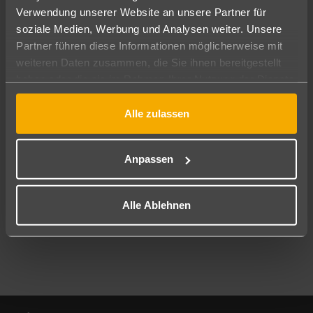
Verwendung unserer Website an unsere Partner für
soziale Medien, Werbung und Analysen weiter. Unsere
Abflughafen
Partner führen diese Informationen möglicherweise mit
Alle Abflughäfen
weiteren Daten zusammen, die Sie ihnen bereitgestellt
Reisezeitraum
haben oder die sie im Rahmen Ihrer Nutzung der Dienste
10.08.26
–
08.08.27
7-21 Nächte
gesammelt haben.
Alle zulassen
Reisende
2 Erwachsene
Keine Kinder
Anpassen
Mehr Filter anzeigen
Alle Ablehnen
Footer