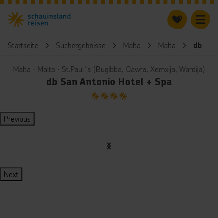
Startseite
Suchergebnisse
Malta
Malta
db San
Malta ∙ Malta ∙ St.Paul´s (Bugibba, Qawra, Xemxija, Wardija)
db San Antonio Hotel + Spa
4
Previous
Next