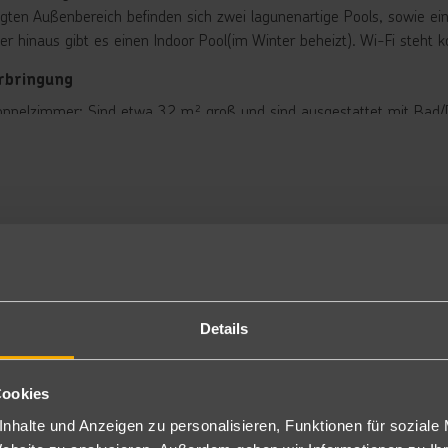
egten Außenbereich befinden sich zwei lagunenartige Pools, sowie ei
er hinaus gibt es einen Indoor Pool(im Winter beheizt). Wi-Fi steht k
rbringung
ppelzimmer: Sind etwa 32 m² groß und sind ausgestattet mit Bad/
fe, Minibar, Kaffee- & Teezubereiter sowie einen Balkon oder Terrass
ch zur Alleinbenutzung (DE) buchbar.
i Belegung 2 Erwachsene +2 Kinder wird nur ein Zustellbett bereitges
ppelzimmer Superior: Bei sonst gleicher Ausstattung wie die Dopp
ch mit Poolblick (DSP) oder seitlichem Meerblick (D2S) buchbar.
ch zur Alleinbenutzung buchbar (1GS/ESP/1SD).
ppelzimmer Deluxe: Bei sonst ähnlicher Ausstattung wie die Doppe
atz, sodass die Belegung sich von den Doppelzimmern Superior unte
ch mit seitlichem Meerblick (DDS) oder Pool- und Meerblick (DDP) 
Details
ch zur Alleinbenutzung buchbar (DD1/EDD/DM1).
 Swim Up Poolblick: Bei sonst gleicher Ausstattung wie die Doppe
meinschaftspool und Poolblick (SWD, ca. 42 m²). Wahlweise auch zu
Cookies
milienzimmer: Sind bei gleicher Ausstattung wie die Doppelzimmer
ch mit Pool und Meerblick (F2M) buchbar.
nhalte und Anzeigen zu personalisieren, Funktionen für soziale