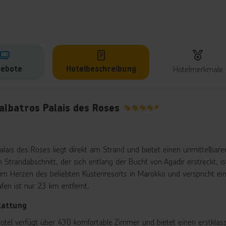
ebote
Hotelbeschreibung
Hotelmerkmale
lbeschreibung
albatros Palais des Roses
4.5
alais des Roses liegt direkt am Strand und bietet einen unmittelba
 Strandabschnitt, der sich entlang der Bucht von Agadir erstreckt, i
im Herzen des beliebten Küstenresorts in Marokko und verspricht eine
afen ist nur 23 km entfernt.
tattung
otel verfügt über 430 komfortable Zimmer und bietet einen erstklas