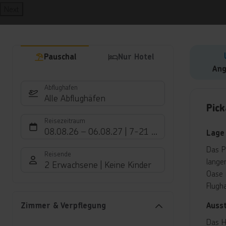
Next
Pauschal
Nur Hotel
Ang
Abflughafen
Hote
Alle Abflughäfen
Pick
Reisezeitraum
08.08.26
–
06.08.27
7-21 Nächte
Lage
Das P
Reisende
langen
2 Erwachsene
Keine Kinder
Oase 
Flugh
Auss
Zimmer & Verpflegung
Das H