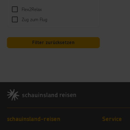
Aquag
Flex2Relax
(Flutl
Zug zum Flug
Unte
Arabi
Filter zurücksetzen
Well
Spa m
Kind
Aqua 
Tägli
Footer
Hotel
Reinig
Kred
Footer navigation
schauinsland-reisen
Service
ATM.