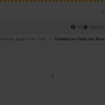
T
FAQ
Newslette
tikküste: Agadir / Safi / Tiznit
Pickalbatros Palais des Rose