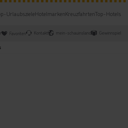
op-Urlaubsziele
Hotelmarken
Kreuzfahrten
Top-Hotels
r
Kontakt
mein-schauinsland
Gewinnspiel
Favoriten
s