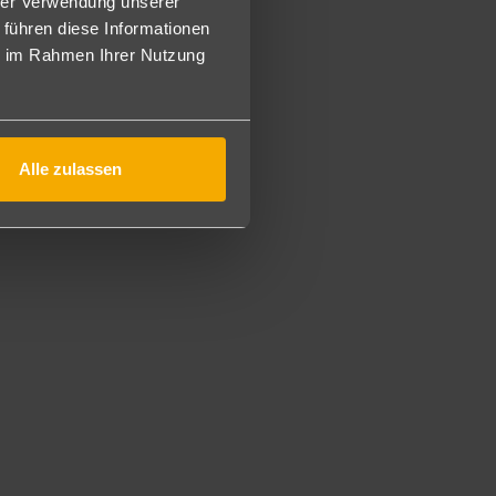
hrer Verwendung unserer
 führen diese Informationen
ie im Rahmen Ihrer Nutzung
hte sowie traditionelle marokkanische Spezialitäten,
der aufmerksame Service versprechen ein unvergessliches
en Umgebung zur Geltung bringt. Zur Auswahl stehen
kkanische und mediterrane Küche sowie Meeresfrüchte im
Alle zulassen
ternationalen Restaurant von 7 bis 10 Uhr. Mittags können
uffet genießen. Das Abendessen kann jeweils von 19:30 Uhr
ine Auswahl an Backwaren und englischen Kuchen gibt es
en Getränken mit atemberaubendem Blick auf den
 Bar und eine stilvolle Beach Bar. Alkoholische Getränke
die Herren.