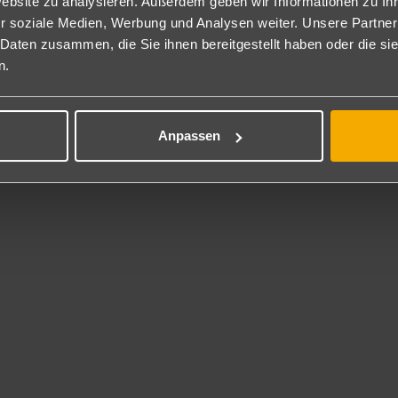
Website zu analysieren. Außerdem geben wir Informationen zu I
flegung
r soziale Medien, Werbung und Analysen weiter. Unsere Partner
nclusive
 Daten zusammen, die Sie ihnen bereitgestellt haben oder die s
n.
lais des Roses genießen Gäste eine Auswahl frischer, köstlicher Geric
eitet mit lokal bezogenen Zutaten. Die einladende Atmosphäre und 
arisches Erlebnis, das lebendige Aromen inmitten einer wunderschön
hiedene kulinarische Bereiche: ein Food Court, internationale, maro
Anpassen
Restaurant (1x pro Woche).
ulinarische Angebot umfasst ein reichhaltiges Frühstücksbuffet im in
äste im Hauptrestaurant von 12:30 bis 14:30 Uhr ein vielfältiges B
2 Uhr in den 4 Restaurants eingenommen werden.
2 bis 18:30 Uhr werden im Food Court leichte Snacks angeboten. E
dem von 0-7 Uhr in der Bäckerei.
ßen Sie rund um die Uhr eine Auswahl an internationalen und lokal
tischen Ozean in den Bars. Zur Auswahl stehen eine gemütliche Lobby
on 10 Uhr bis Mitternacht inklusive.
rd um angemessene Kleidung gebeten, smart casual, lange Hose für 
 Inklusive