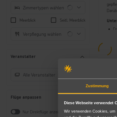
gepfl
Zimmertypen wählen
Darüb
Meerblick
Seitl. Meerblick
Unte
Do
Verpflegung wählen
Sa
Au
Be
Do
Veranstalter
Au
Au
Do
Alle Veranstalter
Pl
Au
Zustimmung
Au
DZ
Flüge anpassen
Ge
Diese Webseite verwendet 
Fa
Au
Wir verwenden Cookies, um I
Nur Direktflüge anzeigen