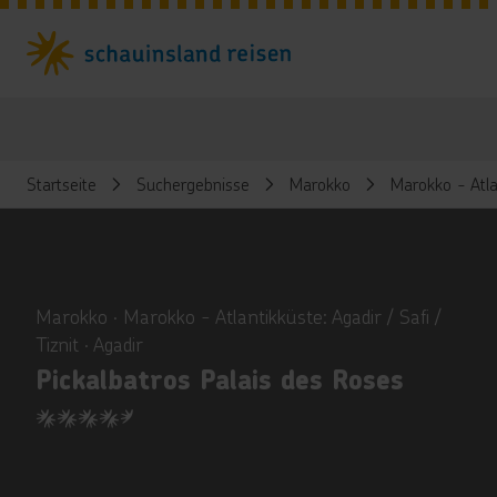
Startseite
Suchergebnisse
Marokko
Marokko - Atlan
ious
Marokko ∙ Marokko - Atlantikküste: Agadir / Safi /
Tiznit ∙ Agadir
Pickalbatros Palais des Roses
4.5