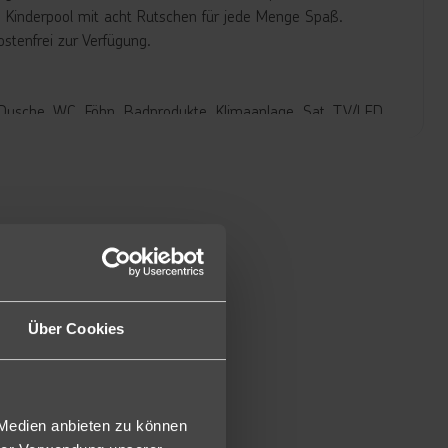
n Kinderpool mit acht Rutschen für jede Menge Spaß.
ostenfrei zur Verfügung.
Dusche, WC, Föhn, Badprodukte, Klimaanlage, Sat. TV/LED,
e(D).
tellt.
elzimmer sind diese Zimmer mit 45² geräumiger (2GS).
lzimmer Superior verfügen diese Zimmer (DD2) über mehr
rscheidet.
buchbar.
Über Cookies
lzimmer verfügen diese Zimmer über direktem Zugang zum
r Alleinbenutzung buchbar (SWE). Adults-Only ab 16 Jahre.
 geräumiger und bieten ca.55m² Wohnfläche (DF2).
 Medien anbieten zu können