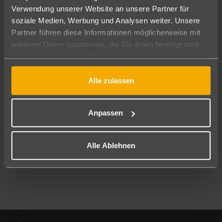
Verwendung unserer Website an unsere Partner für
soziale Medien, Werbung und Analysen weiter. Unsere
Abflughafen
Partner führen diese Informationen möglicherweise mit
Alle Abflughäfen
weiteren Daten zusammen, die Sie ihnen bereitgestellt
Reisezeitraum
haben oder die sie im Rahmen Ihrer Nutzung der Dienste
09.08.26
–
07.08.27
7-21 Nächte
gesammelt haben.
Alle zulassen
Reisende
2 Erwachsene
Keine Kinder
Anpassen
Mehr Filter anzeigen
Alle Ablehnen
Footer