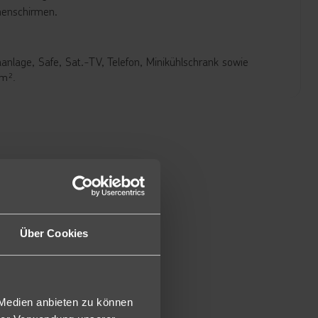
nenschirmen.
nlage, Safe, Sat.-TV, Telefon, Minikühlschrank sowie
 m².
s kleiner, liegen in den unteren Etagen und bieten Garten-
diese kleiner und haben keinen Balkon oder Terrasse (E).
Über Cookies
 Medien anbieten zu können