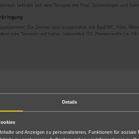
bereich befindet sich eine Terrasse mit Pool, Sonnenliegen und Son
rbringung
ppelzimmer: Die Zimmer sind ausgestattet mit Bad/WC, Föhn, Klimaa
lkon oder Terrasse und bieten Gartenblick (D). Zimmergröße ca. 18
gen Aufpreis auch zur Alleinnutzung buchbar (DE).
per-Sparzimmer: Ausgestattet wie die Doppelzimmer sind diese etwa
er Straßenblick (SSZ). Zimmergröße ca. 15 m².
nzelzimmer: Ausgestattet wie die Doppelzimmer mit Dusche/WC sind 
mmergröße ca. 10 m².
stück/Halbpension
tück und Abendessen in Buffetform mit internationalen Gerichten.
nclusive
Details
 Inklusive
Cookies
ssraum und Beachvolleyballfeld.
nhalte und Anzeigen zu personalisieren, Funktionen für soziale
t gegen Gebühr