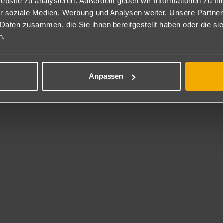
Website zu analysieren. Außerdem geben wir Informationen zu I
dverleih.
r soziale Medien, Werbung und Analysen weiter. Unsere Partner
 Daten zusammen, die Sie ihnen bereitgestellt haben oder die s
rhaltung
n.
chentlich Livemusik am Abend.
service
Anpassen
 steht unseren Gästen im ganzen Hotel gratis zur Verfügung.
**
ücher gegen Gebühr.
l-Kontakt
Osiris
a Es Pouet, Carrer de S`Espartar 1
 Sant Antoni de Portmany
eskategorie
rne