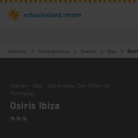
Startseite
Suchergebnisse
Spanien
Ibiza
Osiri
ious
Spanien ∙ Ibiza ∙ San Antonio (San Antoni de
Portmany)
Osiris Ibiza
3