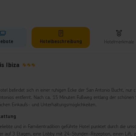
ebote
Hotelbeschreibung
Hotelmerkmale
lbeschreibung
is Ibiza
3
otel befindet sich in einer ruhigen Ecke der San Antonio Bucht, n
ntonios entfernt. Nach ca. 15 Minuten Fußweg entlang der schönen
eichen Einkaufs- und Unterhaltungsmöglichkeiten.
tattung
eliebte und in Familientradition geführte Hotel punktet durch die un
r auf 3 Etagen, eine Lobby mit 24-Stunden-Rezeption, einen Lift, zw