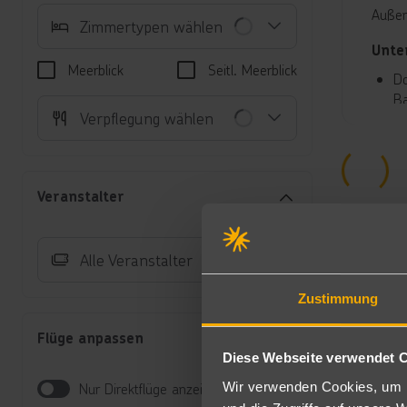
Außen
Zimmertypen wählen
Unte
Meerblick
Seitl. Meerblick
Do
Ba
Verpflegung wählen
Ge
Su
od
Ei
Veranstalter
Zi
Früh
Alle Veranstalter
Frühs
All-I
Zustimmung
Sport
Flüge anpassen
Diese Webseite verwendet 
Fitne
Wir verwenden Cookies, um I
Nur Direktflüge anzeigen
Spor