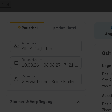
Next
Pauschal
Nur Hotel
Ang
Abflughafen
Hote
Alle Abflughäfen
Osir
Reisezeitraum
10.08.26
–
08.08.27
7-21 Nächte
Lage
Das H
Reisende
San A
2 Erwachsene
Keine Kinder
zahlr
Auss
Zimmer & Verpflegung
Das b
Zimme