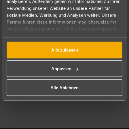
analysieren. Außerdem geben wir Informationen zu Ihrer
Pauschal
Nur Hotel
Verwendung unserer Website an unsere Partner für
soziale Medien, Werbung und Analysen weiter. Unsere
Abflughafen
Partner führen diese Informationen möglicherweise mit
Alle Abflughäfen
weiteren Daten zusammen, die Sie ihnen bereitgestellt
haben oder die sie im Rahmen Ihrer Nutzung der Dienste
Reisezeitraum
10.08.26
–
08.08.27
7-21 Nächte
gesammelt haben.
Alle zulassen
Reisende
2 Erwachsene
Keine Kinder
Anpassen
Mehr Filter anzeigen
Alle Ablehnen