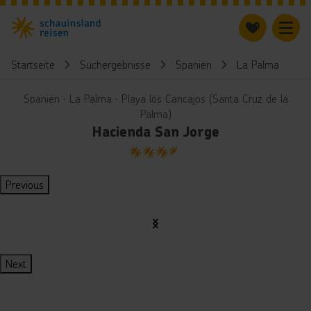
Startseite
Suchergebnisse
Spanien
La Palma
H
Spanien ∙ La Palma ∙ Playa los Cancajos (Santa Cruz de la
Palma)
Hacienda San Jorge
3.5
Previous
Next