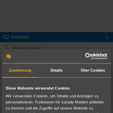
Angebote
Hotelbeschreibung
Hotelmerkmale
Bewertungen
Zustimmung
Details
Über Cookies
Lage und Umgebung
Diese Webseite verwendet Cookies
Angebote filtern
Wir verwenden Cookies, um Inhalte und Anzeigen zu
Ändere die Kriterien nach deinen Wünschen
personalisieren, Funktionen für soziale Medien anbieten
zu können und die Zugriffe auf unsere Website zu