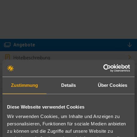
Angebote
Hotelbeschreibung
Hotelmerkmale
Bewertungen
Zustimmung
Details
Über Cookies
Lage und Umgebung
Diese Webseite verwendet Cookies
Angebote filtern
Wir verwenden Cookies, um Inhalte und Anzeigen zu
Ändere die Kriterien nach deinen Wünschen
personalisieren, Funktionen für soziale Medien anbieten
zu können und die Zugriffe auf unsere Website zu