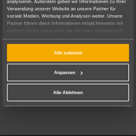
analysieren. Außerdem geben wir Informationen zu Ihrer
Pauschal
Nur Hotel
Verwendung unserer Website an unsere Partner für
soziale Medien, Werbung und Analysen weiter. Unsere
Abflughafen
Partner führen diese Informationen möglicherweise mit
Alle Abflughäfen
weiteren Daten zusammen, die Sie ihnen bereitgestellt
haben oder die sie im Rahmen Ihrer Nutzung der Dienste
Reisezeitraum
11.08.26
–
09.08.27
7-21 Nächte
gesammelt haben.
Alle zulassen
Reisende
2 Erwachsene
Keine Kinder
Anpassen
Mehr Filter anzeigen
Alle Ablehnen