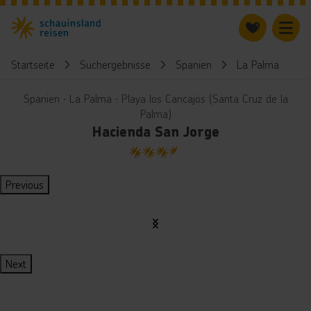
Startseite
Suchergebnisse
Spanien
La Palma
H
Spanien ∙ La Palma ∙ Playa los Cancajos (Santa Cruz de la
Palma)
Hacienda San Jorge
3.5
Previous
Next