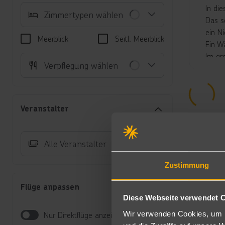
In di
Zimmertypen wählen
Das s
ein N
Meerblick
Seitl. Meerblick
Ein W
Im gr
Verpflegung wählen
Poolba
Die S
Unte
Veranstalter
Do
TV
Po
Alle Veranstalter
Wa
Do
Zustimmung
Di
Da
Flüge anpassen
Do
Diese Webseite verwendet 
zu
Wir verwenden Cookies, um I
Nur Direktflüge anzeigen
Wa