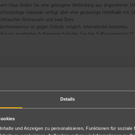
esem Haus finden Sie eine gelungene Verbindung aus angenehmer Ur
echsstöckige Gebäude verfügt über eine geräumige Hotelhalle mit Sit
ichtraucher-Restaurant und zwei Bars.
äschereiservice ist gegen Gebühr möglich. Internetecke kostenlos.
oßzügig angelegten Außenbereich finden Sie drei Süßwasserpools (1 P
r.
onnenterrasse mit Liegestühlen (gebührenfrei) und Sonnenschirmen 
rbringung
ppelzimmer Meer- oder Poolblick: Die modern und geschmackvoll ein
, Minibar (Füllung auf Anfrage gegen Gebühr) sowie Mietsafe, Klim
olseite (DM).
hlweise auch zur Alleinbelegung buchbar (DEM).
ppelzimmer Superior Meerblick: Gleiche Ausstattung wie die Doppel
Details
e Superior Zimmer verfügen zusätzlich über Flachbildschirm-Sat.-TV
s Badezimmer ist mit Badewanne, Vergrößerungsspiegel, Bademant
ppelzimmer Privilege Meerblick: Ausgestattet wie die Doppelzimmer 
Cookies
sätzlich mit Privilege-Service (PMZ).
nhalte und Anzeigen zu personalisieren, Funktionen für soziale
hlweise auch zur Alleinbenutzung buchbar (PM1).