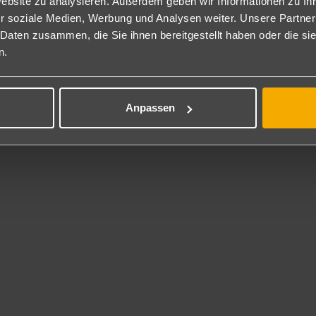
niorsuite Meerblick: Die geräumigen und geschmackvoll eingerichtet
Website zu analysieren. Außerdem geben wir Informationen zu I
lefon, TV, Minibar (nach Verfügbarkeit und gegen Gebühr), Mietsaf
r soziale Medien, Werbung und Analysen weiter. Unsere Partner
olblick (J2M).
 Daten zusammen, die Sie ihnen bereitgestellt haben oder die s
hlweise auch zur Alleinbelegung buchbar (J1M).
n.
ite: 1 Schlafzimmer mit separatem Salon (Aufenthaltsbereich), Klima
sserkocher und Balkon. Die Suiten sind komplett renoviert (S2).
gen Aufpreis auch mit Meerblick (S2M) oder auch zur Alleinbenutzu
Anpassen
ite Meerblick Privilege: Ausgestattet wie die Suite Meerblick, zusätzli
ppelzimmer (SPCA13): Die geräumigen Doppelzimmer mit ca. 25 m² si
frage gegen Gebühr), Mietsafe, Klimaanlage sowie Bad/WC mit Föhn,
leinbenutzung (DE).
ppelzimmer Superior (SPCA13): Diese sind alle renoviert und bieten
ppelzimmer Deluxe (SPCA13): Die renovierten Zimmer, in modernem
er Pool- oder Meerblick. Sie sind ausgestattet mit 2 Einzelbetten, 
glicher Auffüllung der Kapseln, Badezimmer mit Haartrockner, Bade
ppelzimmer Privilege (SPCA13): Ausgestattet wie die Superior Zimmer
ppelzimmer Privilege verfügen über Pool- oder Meerblick (2PR).
klusive Wanderwoche: schauinsland-reisen-Original:
i Buchung einer Zimmerkategorie, welche den Zusatz „inkl. Wanderw
reits im Reisepreis inkludiert. Nur als Pauschalreise buchbar, Mind
itere Informationen unter www.hotel-beschreibung.de/hotel/SPC99