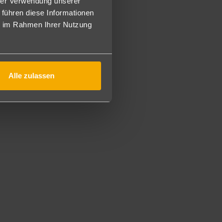
en Juniorsuiten mit separatem Salon sind ausgestattet mit
hrer Verwendung unserer
e, Klimaanlage, Bad/WC und Balkon mit frontalem Meer- und
 führen diese Informationen
ie im Rahmen Ihrer Nutzung
anlage, Kitchenette mit Spüle, Mikrowelle, Kühlschrank und
ng buchbar (S1/S1M).
Alle zulassen
ch mit Privilege Service (XPS).
nd ausgestattet mit Telefon, TV, Minibar (Füllung auf
 Balkon und verfügen über Bergblick (D). Auch buchbar zur
 Pool- oder Meerblick (DSU).
 Design, liegen in den oberen Stockwerken und verfügen
Wi-Fi, TV, Mietsafe, Klimaanlage, Nespresso Maschine mit
mantel- und schlappen, Regendusche und Balkon/Terrasse.
, jedoch zusätzlich mit Privilege Service. Die
oche“ trägt, ist pro Person die „Wanderwoche La Palma“
estaufenthalt 7 Nächte (Codierung SPC022W).
9