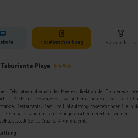
ebote
Hotelbeschreibung
Hotelmerkmale
lbeschreibung
 Taburiente Playa
4
inem Felsplateau oberhalb des Meeres, direkt an der Promenade gel
ächste Bucht mit schwarzem Lavasand erreichen Sie nach ca. 300 
märkte, Restaurants, Bars und Einkaufsmöglichkeiten finden Sie in d
 die Flughafennähe muss mit Fluggeräuschen gerechnet werden.
nselhauptstadt Santa Cruz ist 4 km entfernt.
tattung