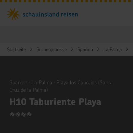
Startseite
Suchergebnisse
Spanien
La Palma
ious
Spanien ∙ La Palma ∙ Playa los Cancajos (Santa
Cruz de la Palma)
H10 Taburiente Playa
4