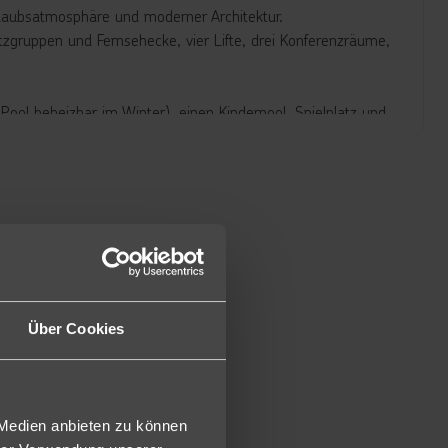
laubsatmosphäre und moderner Architektur.
zgruppen und Fernsehecke, vier Lifte, drei Konferenzräume,
ool beheizbar im Winter), einen Kinderpool, Spielplatz und
lädt zum Erholen und Entspannen ein.
gerichteten Doppelzimmer sind ausgestattet mit Telefon,
aanlage, Bad/WC mit Föhn und Balkon mit Blick Meer oder
zimmer, jedoch moderner und mit Meerblick.
Über Cookies
, Nespresso Kaffeemaschine, Kühlschrank und Schreibtisch.
el und Hausschuhen ausgestattet (DMU).
Superior Meerblick, jedoch mit Meer-/Poolblick und
 Medien anbieten zu können