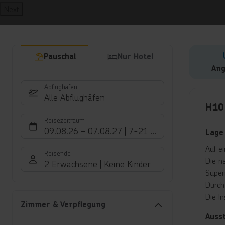
Next
Pauschal
Nur Hotel
Ang
Abflughafen
Hote
Alle Abflughäfen
H10
Reisezeitraum
09.08.26
–
07.08.27
7-21 Nächte
Lage
Auf e
Reisende
Die n
2 Erwachsene
Keine Kinder
Super
Durch
Die I
Zimmer & Verpflegung
Auss