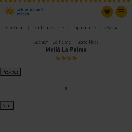
Startseite
Suchergebnisse
Spanien
La Palma
M
Spanien ∙ La Palma ∙ Puerto Naos
Meliá La Palma
4
Previous
Next