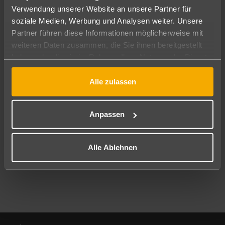
Verwendung unserer Website an unsere Partner für
soziale Medien, Werbung und Analysen weiter. Unsere
Abflughafen
Partner führen diese Informationen möglicherweise mit
Alle Abflughäfen
weiteren Daten zusammen, die Sie ihnen bereitgestellt
Reisezeitraum
haben oder die sie im Rahmen Ihrer Nutzung der Dienste
12.08.26
–
10.08.27
7-21 Nächte
gesammelt haben.
Alle zulassen
Reisende
2 Erwachsene
Keine Kinder
Anpassen
Mehr Filter anzeigen
Alle Ablehnen
Footer