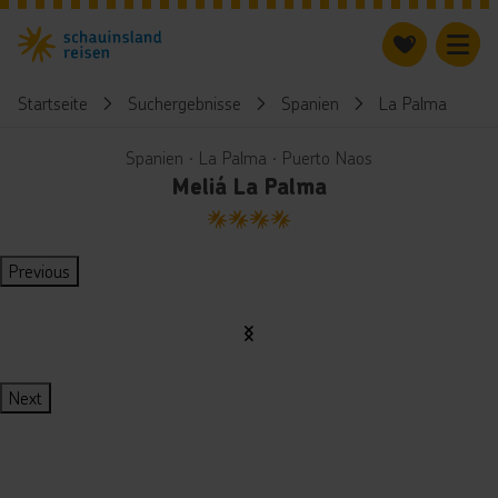
Startseite
Suchergebnisse
Spanien
La Palma
M
Spanien ∙ La Palma ∙ Puerto Naos
Meliá La Palma
4
Previous
Next