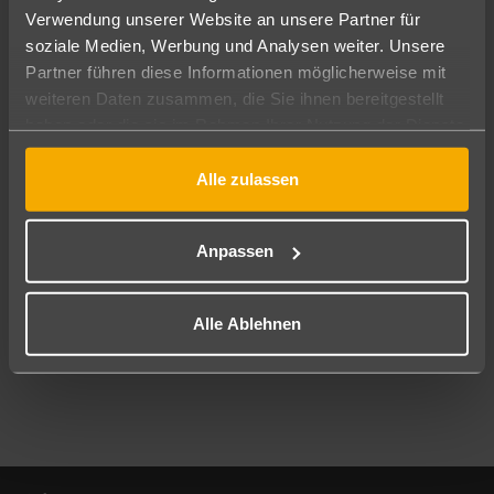
Verwendung unserer Website an unsere Partner für
soziale Medien, Werbung und Analysen weiter. Unsere
Abflughafen
Partner führen diese Informationen möglicherweise mit
Alle Abflughäfen
weiteren Daten zusammen, die Sie ihnen bereitgestellt
Reisezeitraum
haben oder die sie im Rahmen Ihrer Nutzung der Dienste
12.08.26
–
10.08.27
7-21 Nächte
gesammelt haben.
Alle zulassen
Reisende
2 Erwachsene
Keine Kinder
Anpassen
Mehr Filter anzeigen
Alle Ablehnen
Footer