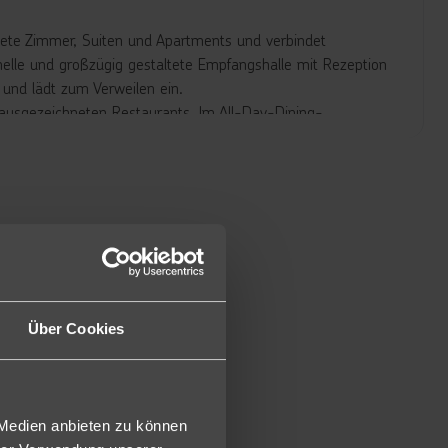
htete Zimmer, Suiten und Apartments und verbindet
lle und großzügig gestaltete Empfangshalle mit Rezeption
 und lädt zum Verweilen ein.
 ausgezeichneten Restaurants. Im All-Day-Dining-
ge Speisen für Frühstück, Mittag- und Abendessen serviert.
ps“ eine Auswahl an Kaffee- und Teespezialitäten,
eine der längsten Bars im Nahen Osten gilt. In typisch
ine große Auswahl an Getränken angeboten. Abends sorgt
päten Stunden.
lbereich zum Entspannen ein. Hier befinden sich ein
n sowie ein Whirlpool. Die „Aquarius“ Pool- und Snackbar
mfort.
Über Cookies
 ein modernes Fitnesscenter sowie einen Souvenirshop.
 ca. 29 m² und verfügen über Bad/WC, Föhn, 32 LCD-TV,
 Medien anbieten zu können
bereiter und Highspeed Internet. Blick auf die Sheikh Zayed