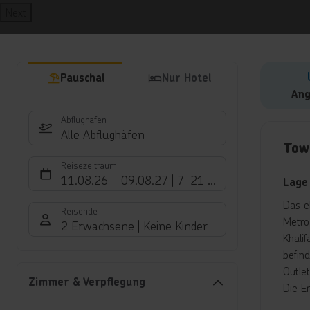
Next
Pauschal
Nur Hotel
Ang
Abflughafen
Hote
Alle Abflughäfen
Tow
Reisezeitraum
11.08.26
–
09.08.27
7-21 Nächte
Lage
Das e
Reisende
Metro
2 Erwachsene
Keine Kinder
Khali
befin
Outle
Zimmer & Verpflegung
Die E