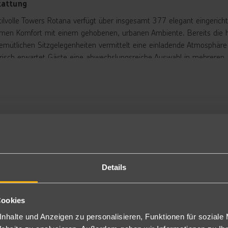
tattung
tilvolle Towers Rotana verfügt über insgesamt 377 elegant eingeric
nen Komfort mit einem gehobenen, urbanen Ambiente. Bereits die he
emütlichen Sitzgelegenheiten vermittelt eine einladende Atmosphäre
arisch erwartet Gäste eine abwechslungsreiche Auswahl in mehreren
urant „Flavours on Two“ werden internationale Buffets sowie vielfälti
ntspannte Momente zwischendurch bietet das Lobby Lounge Café „Wra
hem Gebäck sowie leichten Gerichten wie Salaten und Snacks.
sonderes Highlight des Hotels ist die bekannte „Long’s Bar“, die als 
scher Pub-Atmosphäre werden hier klassische Pub-Gerichte sowie e
Musik und DJ-Unterhaltung für eine lebendige Stimmung bis in die s
ßenbereich lädt der auf dem Dach des Annex-Gebäudes gelegene Poo
ingpool mit separatem Kinderbecken, eine Sonnenterrasse mit Liege
 mit erfrischenden Getränken und leichten Snacks für zusätzlichen Ko
Details
undet wird das Angebot durch einen Schönheitssalon, einen Friseur,
rbringung
Cookies
ppelzimmer: Die elegant ausgestatteten Doppelzimmer (D/DE) sind
nhalte und Anzeigen zu personalisieren, Funktionen für soziale
fe, Klimaanlage, Telefon, Minibar (gegen Gebühr), Tee- und Kaffeezu