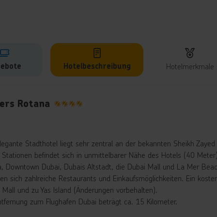
ebote
Hotelbeschreibung
Hotelmerkmale
lbeschreibung
ers Rotana
4
legante Stadthotel liegt sehr zentral an der bekannten Sheikh Zayed 
 Stationen befindet sich in unmittelbarer Nähe des Hotels (40 Mete
fa, Downtown Dubai, Dubais Altstadt, die Dubai Mall und La Mer Bea
den sich zahlreiche Restaurants und Einkaufsmöglichkeiten. Ein kosten
t Mall und zu Yas Island (Änderungen vorbehalten).
ntfernung zum Flughafen Dubai beträgt ca. 15 Kilometer.