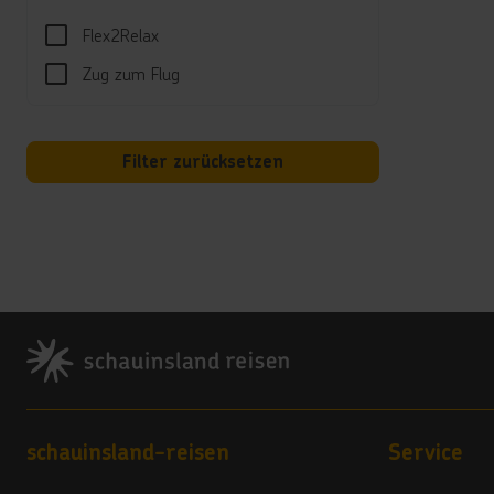
-
Flex2Relax
**
31
Zug zum Flug
All-I
Al
Filter zurücksetzen
ka
Öf
un
(A
Ni
Al
**
Footer
Di
Al
(D
**
Fr
Footer navigation
schauinsland-reisen
Service
Ab
va