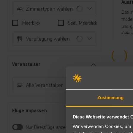
Auss
Zimmertypen wählen
Das s
moder
Meerblick
Seitl. Meerblick
und g
Kulin
Verpflegung wählen
Resta
Für e
frisc
Ein be
Veranstalter
briti
Live-
Im Au
Alle Veranstalter
Swimm
sorgt
Zustimmung
Abger
Flüge anpassen
Unte
Diese Webseite verwendet 
Do
Wir verwenden Cookies, um I
Nur Direktflüge anzeigen
Sa