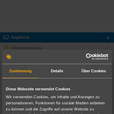
Angebote
Hotelbeschreibung
Hotelmerkmale
Bewertungen
Zustimmung
Details
Über Cookies
Lage und Umgebung
Diese Webseite verwendet Cookies
Angebote filtern
Wir verwenden Cookies, um Inhalte und Anzeigen zu
Ändere die Kriterien nach deinen Wünschen
personalisieren, Funktionen für soziale Medien anbieten
zu können und die Zugriffe auf unsere Website zu