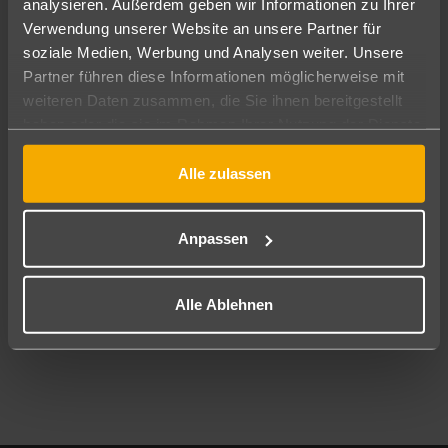
analysieren. Außerdem geben wir Informationen zu Ihrer
Pauschal
Nur Hotel
Verwendung unserer Website an unsere Partner für
soziale Medien, Werbung und Analysen weiter. Unsere
Abflughafen
Partner führen diese Informationen möglicherweise mit
Alle Abflughäfen
weiteren Daten zusammen, die Sie ihnen bereitgestellt
haben oder die sie im Rahmen Ihrer Nutzung der Dienste
Reisezeitraum
08.08.26
–
06.08.27
7-21 Nächte
gesammelt haben.
Alle zulassen
Reisende
2 Erwachsene
Keine Kinder
Anpassen
Mehr Filter anzeigen
Alle Ablehnen