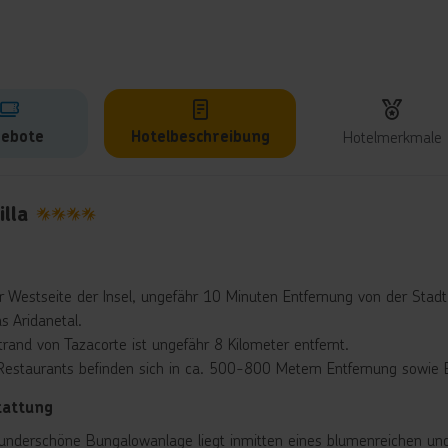
ebote
Hotelbeschreibung
Hotelmerkmale
lbeschreibung
illa
4
r Westseite der Insel, ungefähr 10 Minuten Entfernung von der Stad
s Aridanetal.
trand von Tazacorte ist ungefähr 8 Kilometer entfernt.
Restaurants befinden sich in ca. 500-800 Metern Entfernung sowie E
tattung
underschöne Bungalowanlage liegt inmitten eines blumenreichen und