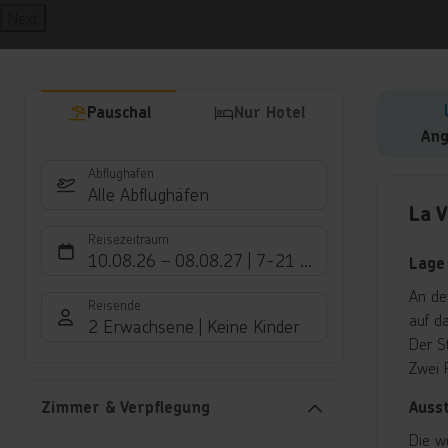
Next
Pauschal
Nur Hotel
Ang
Abflughafen
Hote
Alle Abflughäfen
La V
Reisezeitraum
10.08.26
–
08.08.27
7-21 Nächte
Lage
An de
Reisende
auf da
2 Erwachsene
Keine Kinder
Der S
Zwei 
Auss
Zimmer & Verpflegung
Die w