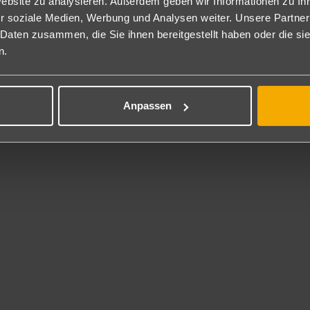
Website zu analysieren. Außerdem geben wir Informationen zu I
r soziale Medien, Werbung und Analysen weiter. Unsere Partner
nclusive
 Daten zusammen, die Sie ihnen bereitgestellt haben oder die s
n.
service
gung und Handtuchwechsel 3x wöchentlich
äschewechsel 1x wöchentlich
Anpassen
maschine und Trockner gegen Gebühr
 gratis in den allgemeine Zonen und in den Zimmern
eskategorie
lüssel
nstalterkategorie
lhinweis