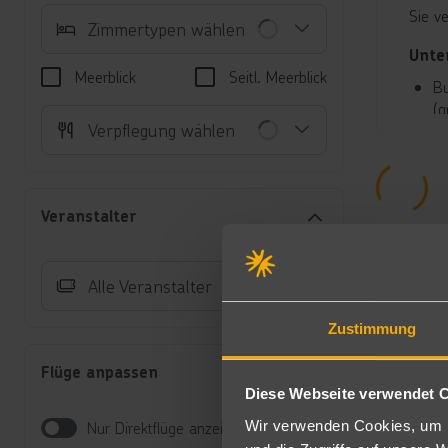
Sie v
Zimmertypen wählen
Unte
Meerblick
Seitl. Meerblick
Bu
(g
Verpflegung wählen
we
mö
Al
Wa
Veranstalter
Bu
(E
Bu
Alle Veranstalter
Gl
Au
Wa
Zustimmung
Bu
Gl
Flüge anpassen
Diese Webseite verwendet 
Nur 
Wir verwenden Cookies, um I
Nur Direktflüge anzeigen
Ohne 