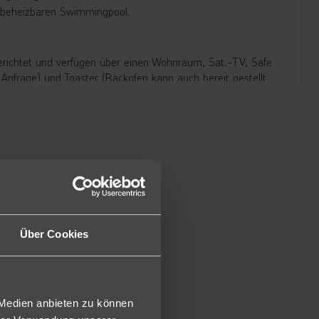
n beheizbaren Swimmingpool.
erichtet und verfügen über einen Wohnraum, Sat.-TV, Safe
f Anfrage) und Toaster (Backofen kann auch bereit gestellt
 oder Dusche/WC und ein separates Schlafzimmer sowie eine
in) (2BS).
doch mit zwei separaten Schlafzimmer und mit Meerblick
r, jedoch renoviert, neu möbliert und mit Meerblick.
d und Backofen (2UB).
Über Cookies
raten Schlafzimmer (22V).
 Medien anbieten zu können