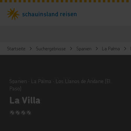
Startseite
Suchergebnisse
Spanien
La Palma
ious
Spanien ∙ La Palma ∙ Los Llanos de Aridane (El
Paso)
La Villa
4