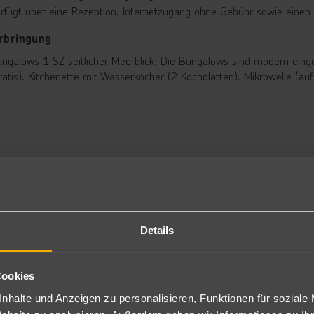
erfügt über eine Rezeption, Internetzugang ohne Gebühr sowie eine
rbringung
ngalows 1 SZ seitlicher Meerblick: Die Bungalows sind modern eing
ratis), Kitchenette mit Wasserkocher (2 Kochplatten), Mikrowelle (au
rden, bitte bei der Reservierung mit angeben, ohne Aufpreis), Bad
blierte Terrasse.
le Bungalows verfügen über Meerblick (es kann seitlich oder direkt se
hlweise auch zur Alleinbelegung buchbar (BS1).
ngalows 2 SZ Meerblick: Gleiche Ausstattung wie die Bungalows, je
22).
ngalows Superior Meerblick: schauinsland-reisen-Original:
eiche Ausstattung wie die Standard Bungalows mit einem Schlafzimme
ßerdem verfügen diese über Klimaanlage (kalt und warm), Ceranfel
hlweise auch zur Alleinbelegung buchbar (U1B).
Details
ngalow Superior 2 SZ Meerblick: schauinsland-reisen-Original:
eiche Ausstattung wie die Bungalows Superior, jedoch mit zwei sepa
Cookies
Übernachtung
nhalte und Anzeigen zu personalisieren, Funktionen für soziale
Verpflegung.