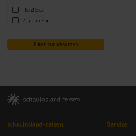
Die An
Flex2Relax
***
Zug zum Flug
schau
***
Zusa
Filter zurücksetzen
Urban
38750
Tel. 
reser
Canar
*****
Footer
Allge
Unter
Sollt
werde
Footer navigation
***
schauinsland-reisen
Service
Außer