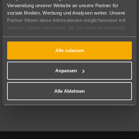
Verwendung unserer Website an unsere Partner für
soziale Medien, Werbung und Analysen weiter. Unsere
Abflughafen
Partner führen diese Informationen möglicherweise mit
Alle Abflughäfen
weiteren Daten zusammen, die Sie ihnen bereitgestellt
Reisezeitraum
haben oder die sie im Rahmen Ihrer Nutzung der Dienste
09.08.26
–
07.08.27
7-21 Nächte
gesammelt haben.
Alle zulassen
Reisende
2 Erwachsene
Keine Kinder
Anpassen
Mehr Filter anzeigen
Alle Ablehnen
Footer