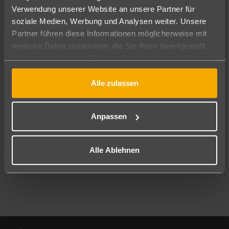
Verwendung unserer Website an unsere Partner für
soziale Medien, Werbung und Analysen weiter. Unsere
Abflughafen
Partner führen diese Informationen möglicherweise mit
Alle Abflughäfen
weiteren Daten zusammen, die Sie ihnen bereitgestellt
Reisezeitraum
haben oder die sie im Rahmen Ihrer Nutzung der Dienste
09.08.26
–
07.08.27
7-21 Nächte
gesammelt haben.
Alle zulassen
Reisende
2 Erwachsene
Keine Kinder
Anpassen
Mehr Filter anzeigen
Alle Ablehnen
Footer