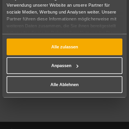
Verwendung unserer Website an unsere Partner für
soziale Medien, Werbung und Analysen weiter. Unsere
Abflughafen
Partner führen diese Informationen möglicherweise mit
Alle Abflughäfen
weiteren Daten zusammen, die Sie ihnen bereitgestellt
Reisezeitraum
haben oder die sie im Rahmen Ihrer Nutzung der Dienste
10.08.26
–
08.08.27
7-21 Nächte
gesammelt haben.
Alle zulassen
Reisende
2 Erwachsene
Keine Kinder
Anpassen
Mehr Filter anzeigen
Alle Ablehnen
Footer