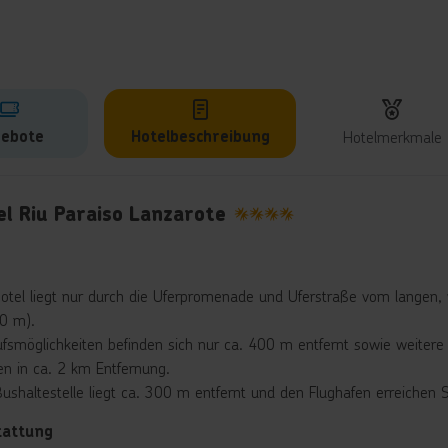
ebote
Hotelbeschreibung
Hotelmerkmale
lbeschreibung
el Riu Paraiso Lanzarote
4
otel liegt nur durch die Uferpromenade und Uferstraße vom langen, w
30 m).
ufsmöglichkeiten befinden sich nur ca. 400 m entfernt sowie weitere
n in ca. 2 km Entfernung.
Bushaltestelle liegt ca. 300 m entfernt und den Flughafen erreichen 
tattung