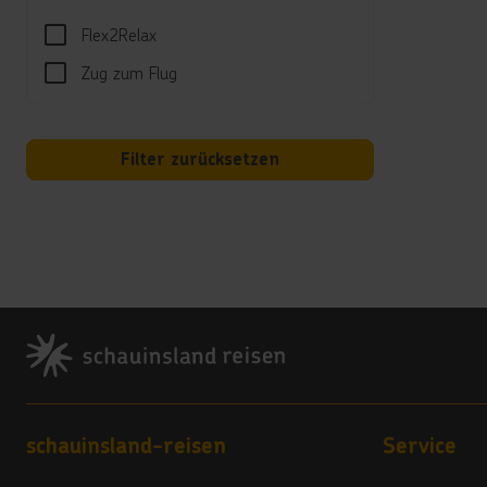
Al
Flex2Relax
Pa
Zug zum Flug
zw
au
al
Da
Filter zurücksetzen
ge
Hi
Ve
Sport
Fitne
Footer
Tenni
Spor
Windsu
Footer navigation
schauinsland-reisen
Service
Unte
Tägli