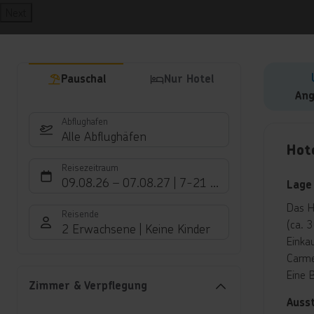
Next
Pauschal
Nur Hotel
Ang
Abflughafen
Hote
Alle Abflughäfen
Hot
Reisezeitraum
09.08.26
–
07.08.27
7-21 Nächte
Lage
Das H
Reisende
(ca. 
2 Erwachsene
Keine Kinder
Einka
Carme
Eine 
Zimmer & Verpflegung
Auss