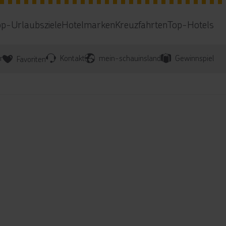
op-Urlaubsziele
Hotelmarken
Kreuzfahrten
Top-Hotels
r
Kontakt
mein-schauinsland
Gewinnspiel
Favoriten