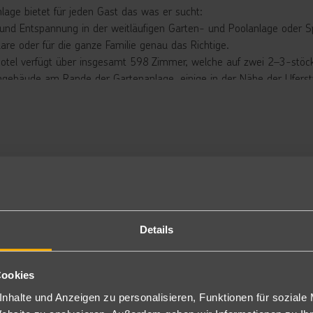
nlage bietet für jeden Gast das was er sucht:
und Entspannung in der weitläufigen Garten- und Poolanlage oder Sp
aare oder für die ganze Familie genau das Richtige.
otel verfügt über insgesamt 598 Zimmer, welche auf zwei 2–3-stö
gebäude am Rande der Gartenanlage, einige in der Nähe der Uferstra
n Annehmlichkeiten zählt eine 24-h-Rezeption, Aufzüge, Wi-Fi im ges
ußenterrasse, zwei Themenrestaurants (kanarisch "Yaiza" und asiatis
e's Food Paraíso" und "Pepe's Food Flamboyán").
hön gestalteten Außenbereich befinden sich vier Swimmingpools (zwei
rpool sowie ein separates Kinderbecken (beide im Winter beheizbar)
n, Sonnenschirme und Badetücher stehen am Pool kostenfrei zur Verfü
äfte (Boutique und Souvenir/Kiosk), eine Diskothek (6x wöchentlich
 Love".
Details
rbringung
ppelzimmer: Die 23m² großen Zimmer liegen in den Haupthäusern
Cookies
tten oder über ein 180x200cm großes Bett. Bad mit Dusche/WC, Föhn,
erwiegend mit Deckenventilator, kleiner Kühlschrank, Sat.-TV, Safe (in
nhalte und Anzeigen zu personalisieren, Funktionen für soziale
lkon oder Terrasse. (D)