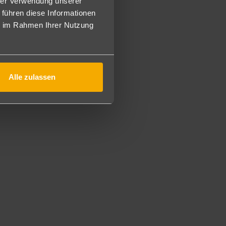
hrer Verwendung unserer
 führen diese Informationen
elzimmer, sind diese etwas größer (25m²) mit Pool- oder
ie im Rahmen Ihrer Nutzung
Doppelzimmer, jedoch geräumiger (30m²) und mit
)
r (22m²) mit einem 180x200cm Bett und Meer- oder
Alle zulassen
ppelzimmer verfügen die Familienzimmer (36m²) über zwei
dividuell oder zentral gesteuert) und einen separaten
die Gärten. (DF2)
r. Beide Schlafzimmer haben eine Klimaanlage sowie
150x200cm.
äumigen Suiten (42m²) im Hauptgebäude und verfügen über
e Terrasse mit Gartenblick. (S2)