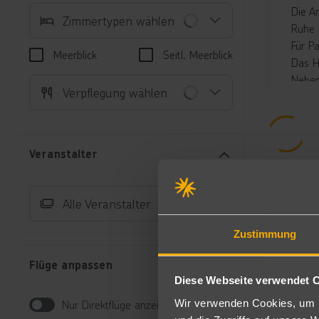
Die A
Zimmertypen wählen
Ruhe 
Für P
Meerblick
Seitl. Meerblick
Das H
Neben
Verpflegung wählen
Zu de
mit A
("Pep
Im sc
Veranstalter
Kinde
Liege
Gesch
Alle Veranstalter
"Body
Zustimmung
Unte
Flüge anpassen
Do
Diese Webseite verwendet 
Be
üb
Wir verwenden Cookies, um I
Nur Direktflüge anzeigen
Ba