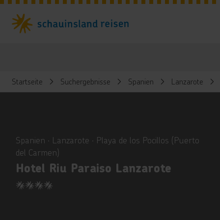
Startseite
Suchergebnisse
Spanien
Lanzarote
ious
Spanien ∙ Lanzarote ∙ Playa de los Pocillos (Puerto
del Carmen)
Hotel Riu Paraiso Lanzarote
4