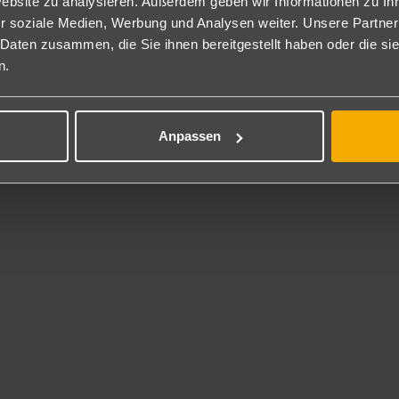
Website zu analysieren. Außerdem geben wir Informationen zu I
hlweise auch zur Alleinbenutzung (DE) buchbar.
r soziale Medien, Werbung und Analysen weiter. Unsere Partner
ppelzimmer Pool-/Meerblick: Bei gleicher Ausstattung wie die Dopp
 Daten zusammen, die Sie ihnen bereitgestellt haben oder die s
erblick. (DM)
n.
oßes Doppelzimmer Gartenblick: Bei gleicher Ausstattung wie die 
sätzlicher Sitzecke mit Schlafsofa. Garten- oder Poolblick. (D2X/G1K
nzel-Meerblick: Ausgestattet wie die Doppelzimmer, jedoch kleine
olblick. (EM)
Anpassen
milienzimmer 1 Schlafzimmer: Bei gleicher Ausstattung wie die Do
0x200cm Betten und ein separates Schlafzimmer mit Klimaanlage (in
lon mit Schlafsofa.
 Schlafzimmer befindet sich zusätzlich ein Deckenventilator.
e Familienzimmer sind in den Nebengebäuden gelegen mit Blick auf 
hlweise auch mit zwei separaten Schlafzimmern (56m²/2FB) buchba
nen Deckenventilator und verfügen über je ein Bett in den Maßen 
ite: Bei gleicher Ausstattung wie die Doppelzimmer liegen die ger
nen kombinierten Salon mit Schlafsofa und einen großen Balkon/groß
hlweise auch mit Pool-/Meerblick (37m²) buchbar. (S2M)
flegung
nclusive