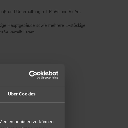
aß und Unterhaltung mit RiuFit und RiuArt.
ckige Hauptgebäude sowie mehrere 1-stöckige
ße verteilt liegen.
amten Hotel (inklusive), ein Hauptrestaurant "Los Pocillos"
ch "Yashima"), mehrere Bars und zwei Grillstationen
 davon sind im Winter beheizbar), ein integrierter
 und eine Sonnenterrasse.
gung. Zudem bietet das Hotel ein "RiuArt Atelier",
 geöffnet), sowie das Gesundheits- und Schönheitszentrum
Über Cookies
 und verfügen entweder über zwei 110x200cm große
 Telefon, Wi-Fi (inkl.) Klimaanlage (zentral gesteuert),
klusive), Gartenblick, teilweise Poolblick.
 Medien anbieten zu können