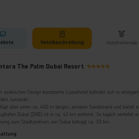
ebote
Hotelbeschreibung
Hotelmerkmale
lbeschreibung
ntara The Palm Dubai Resort
5
m asiatischen Design konzipierte Luxushotel befindet sich in einzig
Palm Jumeirah“.
rfügt über einen ca. 400 m langen, privaten Sandstrand und bietet ei
ughafen Dubai (DXB) ist in ca. 42 km entfernt. 3x täglich verkehrt ei
rnung zum Stadtzentrum von Dubai beträgt ca. 30 km.
tattung