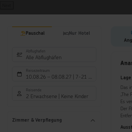
Next
Pauschal
Nur Hotel
Ang
Abflughafen
Hote
Alle Abflughäfen
Ana
Reisezeitraum
10.08.26
–
08.08.27
7-21 Nächte
Lage
Das i
Reisende
„The 
2 Erwachsene
Keine Kinder
Es ve
Der Fl
Entfe
Zimmer & Verpflegung
Auss