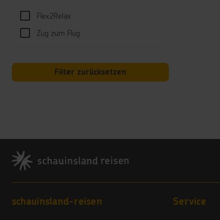
di
Flex2Relax
Et
**
Zug zum Flug
Bu
Ad
W
Filter zurücksetzen
Sp
Lo
**
Di
se
Mi
au
Footer
ge
Zi
Da
Ja
**
Footer navigation
schauinsland-reisen
Service
Bu
Ad