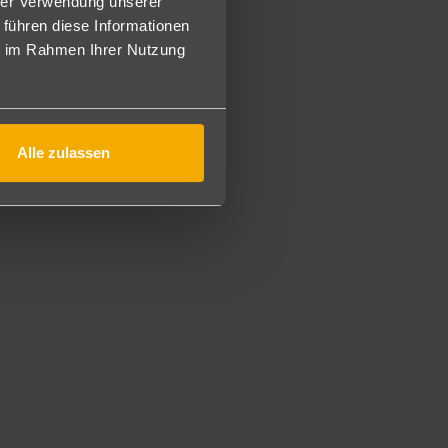
hrer Verwendung unserer
affee-/Teezubereitungsmöglichkeiten, Minibar (gegen
ie Zimmer haben einen direktem Zugang zum Lagunenpool.
 führen diese Informationen
otential für Kleinkinder dar.
ie im Rahmen Ihrer Nutzung
us Sicherheitsgründen für Kinder ein Mindestalter von 6
a. 52m² groß und sind elegant eingerichtet mit Bad, sep.
hbild-TV, Safe, Kaffee-/Teezubereitungsmöglichkeiten,
Alle zulassen
e Lagune.
ck auf die Lagune.
nd ca. 52m² groß und sind elegant eingerichtet mit Bad,
 Flachbild-TV, Safe, Kaffee-/Teezubereitungsmöglichkeiten,
en Zugang zum Lagunenpool.
otential für Kleinkinder dar.
us Sicherheitsgründen für Kinder ein Mindestalter von 6
 elegant eingerichtet mit Bad, sep. Regendusche/WC,
affee-/Teezubereitungsmöglichkeiten, Minibar (gegen
immer befinden sich in der exklusiven Lotus Lagoon Area,