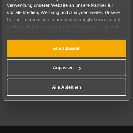
Verwendung unserer Website an unsere Partner für
soziale Medien, Werbung und Analysen weiter. Unsere
Abflughafen
Partner führen diese Informationen möglicherweise mit
Alle Abflughäfen
weiteren Daten zusammen, die Sie ihnen bereitgestellt
Reisezeitraum
haben oder die sie im Rahmen Ihrer Nutzung der Dienste
10.08.26
–
08.08.27
7-21 Nächte
gesammelt haben.
Alle zulassen
Reisende
2 Erwachsene
Keine Kinder
Anpassen
Mehr Filter anzeigen
Alle Ablehnen
Footer