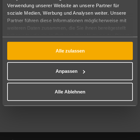
Verwendung unserer Website an unsere Partner für
soziale Medien, Werbung und Analysen weiter. Unsere
Abflughafen
Partner führen diese Informationen möglicherweise mit
Alle Abflughäfen
weiteren Daten zusammen, die Sie ihnen bereitgestellt
Reisezeitraum
haben oder die sie im Rahmen Ihrer Nutzung der Dienste
09.08.26
–
07.08.27
7-21 Nächte
gesammelt haben.
Alle zulassen
Reisende
2 Erwachsene
Keine Kinder
Anpassen
Mehr Filter anzeigen
Alle Ablehnen
Footer