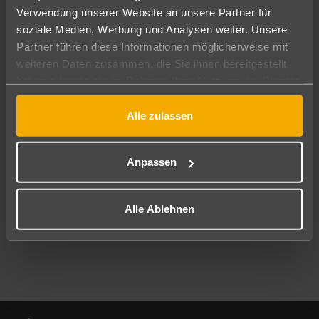
Verwendung unserer Website an unsere Partner für
soziale Medien, Werbung und Analysen weiter. Unsere
Abflughafen
Partner führen diese Informationen möglicherweise mit
Alle Abflughäfen
weiteren Daten zusammen, die Sie ihnen bereitgestellt
Reisezeitraum
haben oder die sie im Rahmen Ihrer Nutzung der Dienste
09.08.26
–
07.08.27
7-21 Nächte
gesammelt haben.
Alle zulassen
Reisende
2 Erwachsene
Keine Kinder
Anpassen
Mehr Filter anzeigen
Alle Ablehnen
Footer