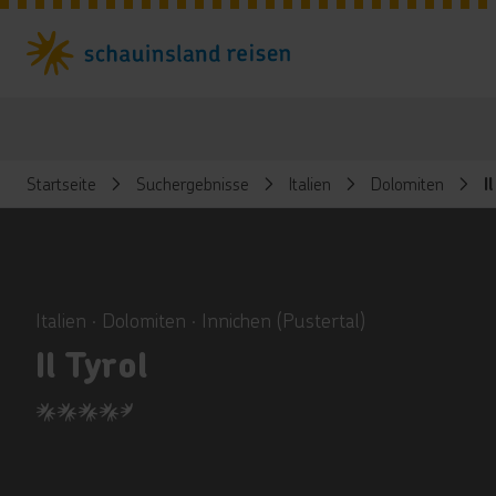
Startseite
Suchergebnisse
Italien
Dolomiten
I
ious
Italien ∙ Dolomiten ∙ Innichen (Pustertal)
Il Tyrol
4.5