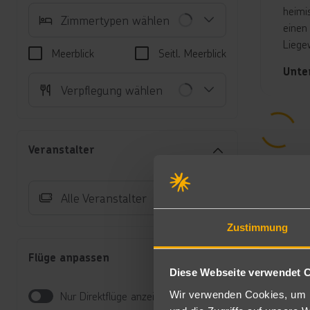
heimi
Zimmertypen wählen
einen
Liege
Meerblick
Seitl. Meerblick
Unte
Verpflegung wählen
Ei
TV
Zi
Do
Veranstalter
Te
Zi
Do
Alle Veranstalter
Ba
un
Zustimmung
Do
Te
Flüge anpassen
Zi
Diese Webseite verwendet 
Halb
Wir verwenden Cookies, um I
Nur Direktflüge anzeigen
- Frü