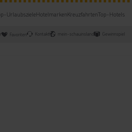
op-Urlaubsziele
Hotelmarken
Kreuzfahrten
Top-Hotels
r
Kontakt
mein-schauinsland
Gewinnspiel
Favoriten