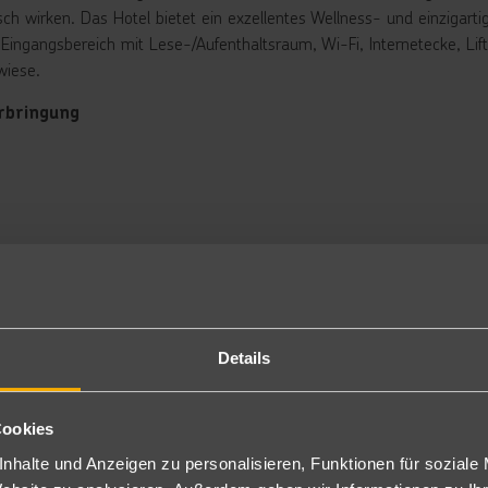
sch wirken. Das Hotel bietet ein exzellentes Wellness- und einzigarti
 Eingangsbereich mit Lese-/Aufenthaltsraum, Wi-Fi, Internetecke, Li
wiese.
rbringung
nzelzimmer: Die Zimmer sind ca. 21 m² groß und ausgestattet mit: W
, Zimmersafe, Minibar, kostenloses Wi-Fi, Französisches Bett, Wel
mmer.
ppelzimmer Standard: Die Zimmer sind ca. 21 m² groß und ausgesta
lefon, Sat.-TV, Zimmersafe, Minibar, kostenloses Wi-Fi, Wellnessta
mmer. Zusätzlich gibt es in diesen Zimmern noch eine Schlafcouch b
ppelzimmer Comfort: Die Zimmer sind mit 29 m² etwas größer als 
lkon, Haartrockner, Telefon, Sat.-TV, Zimmersafe, Minibar, kostenl
d Badeslipper im Zimmer ausgestattet. Das zustellbett ist in diese
Details
ppelzimmer Deluxe: Diese Zimmer sind mit 33 m² am größten und a
lefon, Sat.-TV, Zimmersafe, Minibar, kostenlosem Wi-Fi, Wellnesst
mmer. Zustellbetten in diesem Zimmer sind entweder eine Schlafcou
Cookies
pension
nhalte und Anzeigen zu personalisieren, Funktionen für soziale
hstück in Buffetform