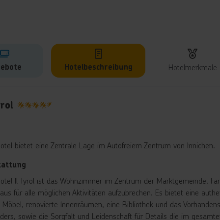
ebote
Hotelbeschreibung
Hotelmerkmale
lbeschreibung
yrol
4.5
otel bietet eine Zentrale Lage im Autofreiem Zentrum von Innichen.
tattung
otel Il Tyrol ist das Wohnzimmer im Zentrum der Marktgemeinde. Fan
 aus für alle möglichen Aktivitäten aufzubrechen. Es bietet eine au
e Möbel, renovierte Innenräumen, eine Bibliothek und das Vorhandens
ders, sowie die Sorgfalt und Leidenschaft für Details die im gesamte