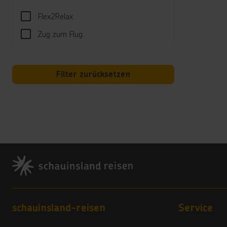
und M
Flex2Relax
Kind
Zug zum Flug
Kinde
Hotel
Filter zurücksetzen
Der W
Es gi
Land
4 Ste
Footer
Vera
4
Hote
Footer navigation
schauinsland-reisen
Service
- Kind
- Kur