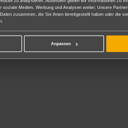
Website zu analysieren. Außerdem geben wir Informationen zu I
nd: Menüwahl oder Buffet
r soziale Medien, Werbung und Analysen weiter. Unsere Partner
ang mit Salat- und Suppenbuffet. Abwechselnd 1 mal in der Woche Sü
 Daten zusammen, die Sie ihnen bereitgestellt haben oder die s
ypischen Pustertaler Gerichten und einem Empfangscocktail.
n.
nclusive
 Inklusive
Anpassen
ssraum.
t gegen Gebühr
chlossener Fahrradraum, Trockenraum für Bekleidung, Informationen
enpflichtig). Juni bis September Freizeitprogramm mit dem örtliche
rhaltung
e mit Billard.
ness
nbad mit Süßwasser (ca. 20m x 5m). Vitarium, Kneippbecken, Erleb
rbetten, Eisbrunnen und Vitalbar, Sauna, Dampfbad, Infrarotkabine 