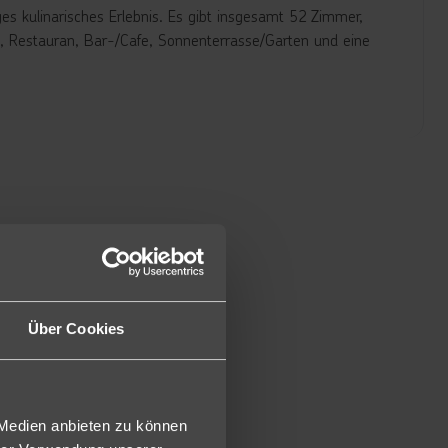
ges kulinarisches Erlebnis. Es gibt insgesamt 52 Zimmer,
ft, Restauran, Bar-/Cafe, Sonnenterrasse/Garten und eine
C, Bad oder Dusche, Balkon, Haartrockner, Telefon, Sat.-
lnesstasche mit Bademantel, Saunatücher und Badeslipper im
ttet mit: WC, Bad oder Dusche, Balkon, Haartrockner,
sche mit Bademantel, Saunatücher und Badeslipper im
zw. Doppelausziehcouch.
die Standard Doppelzimmer und mit: WC, Bad oder Dusche,
osem Wi-Fi, Wellnesstasche mit Bademantel, Saunatücher
m Zimmer eine Schlafcouch.
Über Cookies
usgestattet mit: WC, Dusche, Balkon, Haartrockner,
asche mit Bademantel, Saunatücher und Badeslipper im
ch oder eine Doppelausziehcouch.
 Medien anbieten zu können