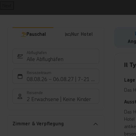
Next
Pauschal
Nur Hotel
Ang
Abflughafen
Hote
Alle Abflughäfen
Il T
Reisezeitraum
08.08.26
–
06.08.27
7-21 Nächte
Lage
Das H
Reisende
2 Erwachsene
Keine Kinder
Auss
Das H
Hotel
Zimmer & Verpflegung
antik
beson