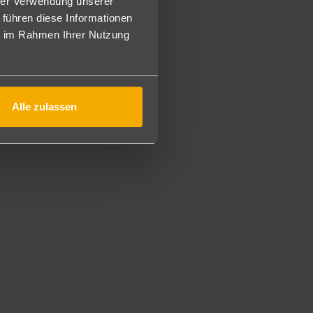
hrer Verwendung unserer
 führen diese Informationen
ßigkeitenbuffet, Candlelight-Dinner, Spezialitätenabend
ie im Rahmen Ihrer Nutzung
Alle zulassen
 für MTB- und Rennradtouren. Fahrrad-Service vor Ort
m Tourismusverein, wie geführte Wanderungen uvm.
nisduschen, Kälteraum mit Mühlraddusche, Ruheraum mit
und Whirlpool. Kostenpflichtig: kosmetische Anwendungen