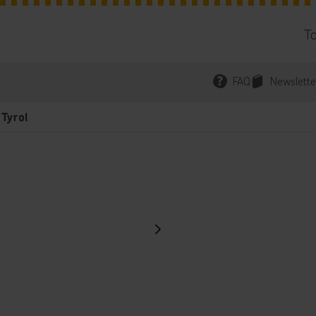
T
FAQ
Newslette
l Tyrol