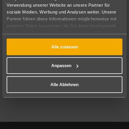
Verwendung unserer Website an unsere Partner für
soziale Medien, Werbung und Analysen weiter. Unsere
Abflughafen
Partner führen diese Informationen möglicherweise mit
Alle Abflughäfen
weiteren Daten zusammen, die Sie ihnen bereitgestellt
Reisezeitraum
haben oder die sie im Rahmen Ihrer Nutzung der Dienste
09.08.26
–
07.08.27
7-21 Nächte
gesammelt haben.
Alle zulassen
Reisende
2 Erwachsene
Keine Kinder
Anpassen
Mehr Filter anzeigen
Alle Ablehnen
Footer